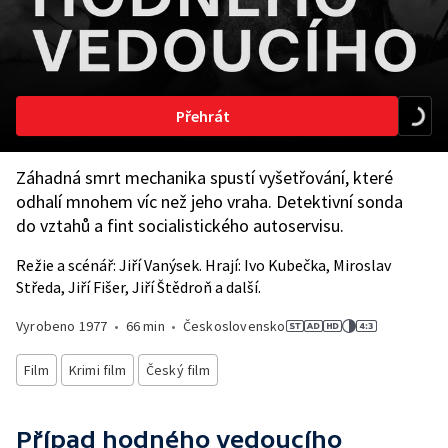
Přehrát
Záhadná smrt mechanika spustí vyšetřování, které
odhalí mnohem víc než jeho vraha. Detektivní sonda
do vztahů a fint socialistického autoservisu.
Režie a scénář: Jiří Vanýsek. Hrají: Ivo Kubečka, Miroslav
Středa, Jiří Fišer, Jiří Štědroň a další.
Vyrobeno
1977
•
66 min
•
Československo
Film
Krimi film
Český film
Případ hodného vedoucího