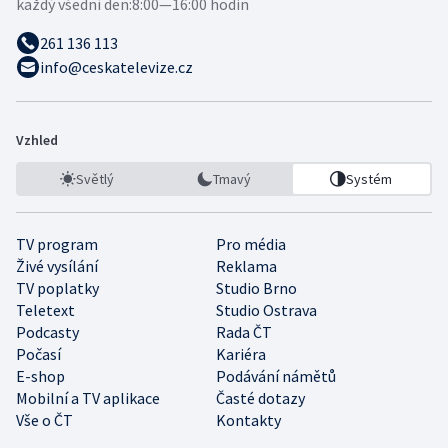
každý všední den:
8:00—16:00 hodin
261 136 113
info@ceskatelevize.cz
Vzhled
Světlý
Tmavý
Systém
TV program
Pro média
Živé vysílání
Reklama
TV poplatky
Studio Brno
Teletext
Studio Ostrava
Podcasty
Rada ČT
Počasí
Kariéra
E-shop
Podávání námětů
Mobilní a TV aplikace
Časté dotazy
Vše o ČT
Kontakty