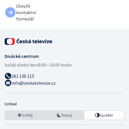
Otevřít
kontaktní
formulář
Divácké centrum
každý všední den:
8:00—16:00 hodin
261 136 113
info@ceskatelevize.cz
Vzhled
Světlý
Tmavý
Systém