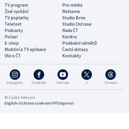
TV program
Pro média
Živé vysílání
Reklama
TV poplatky
Studio Brno
Teletext
Studio Ostrava
Podcasty
Rada ČT
Počasí
Kariéra
E-shop
Podávání námětů
Mobilní a TV aplikace
Časté dotazy
Vše o ČT
Kontakty
Instagram
Facebook
YouTube
X
Threads
© Česká televize
•
•
English
Ochrana soukromí
Přístupnost