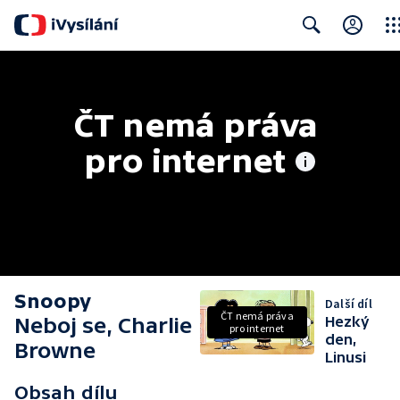
Clos
Search
ČT nemá práva 
pro internet
Snoopy
Další díl
ČT nemá práva
Neboj se, Charlie
Hezký
pro internet
den,
Browne
Linusi
Obsah dílu