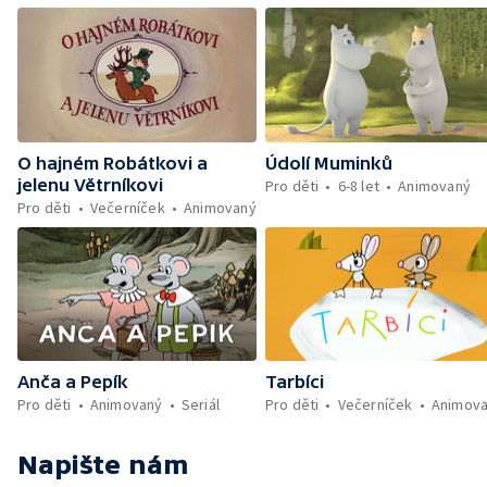
O hajném Robátkovi a
Údolí Muminků
jelenu Větrníkovi
Pro děti
6-8 let
Animovaný
Pro děti
Večerníček
Animovaný
Anča a Pepík
Tarbíci
Pro děti
Animovaný
Seriál
Pro děti
Večerníček
Animov
Napište nám