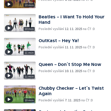
10 min
Beatles – I Want To Hold Your
Hand
Poslední vysílání
12. 11. 2025
na ČT :D
10 min
OutKast – Hey Ya!
Poslední vysílání
11. 11. 2025
na ČT :D
11 min
Queen – Don´t Stop Me Now
Poslední vysílání
10. 11. 2025
na ČT :D
11 min
Chubby Checker – Let´s Twist
Again
Poslední vysílání
7. 11. 2025
na ČT :D
10 min