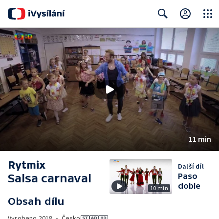
Close
Search
11 min
Rytmix
Další díl
Salsa carnaval
Paso
doble
10 min
Obsah dílu
Vyrobeno
2018
•
Česko