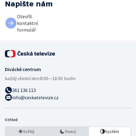
Napište nám
Otevřít
kontaktní
formulář
Divácké centrum
každý všední den:
8:00—16:00 hodin
261 136 113
info@ceskatelevize.cz
Vzhled
Světlý
Tmavý
Systém