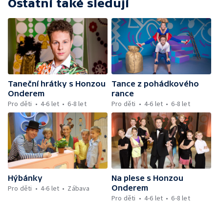
Ostatní také sledují
Taneční hrátky s Honzou
Tance z pohádkového
Onderem
rance
Pro děti
4-6 let
6-8 let
Pro děti
4-6 let
6-8 let
Hýbánky
Na plese s Honzou
Onderem
Pro děti
4-6 let
Zábava
Pro děti
4-6 let
6-8 let