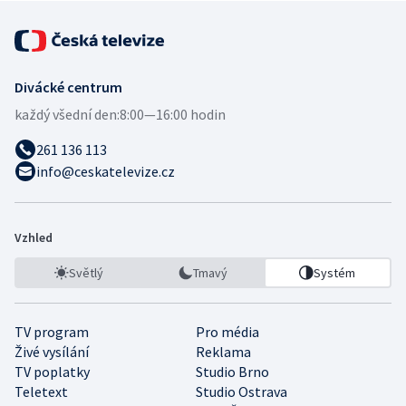
Divácké centrum
každý všední den:
8:00—16:00 hodin
261 136 113
info@ceskatelevize.cz
Vzhled
Světlý
Tmavý
Systém
TV program
Pro média
Živé vysílání
Reklama
TV poplatky
Studio Brno
Teletext
Studio Ostrava