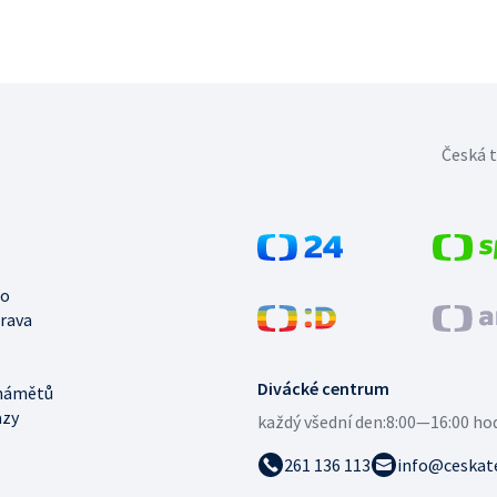
Česká t
no
trava
Divácké centrum
námětů
azy
každý všední den:
8:00—16:00 ho
261 136 113
info@ceskate