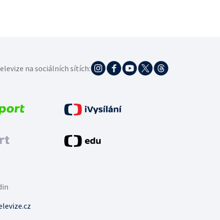
elevize na sociálních sítích:
din
levize.cz