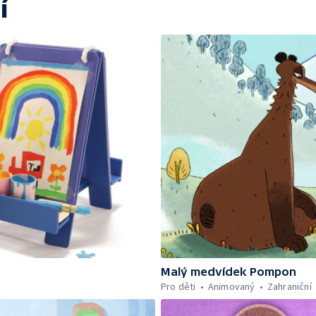
í
Malý medvídek Pompon
Pro děti
Animovaný
Zahraniční