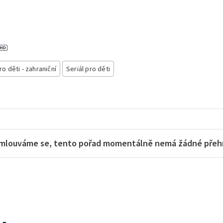
a
ro děti - zahraniční
Seriál pro děti
mlouváme se, tento pořad momentálně nemá žádné přehra