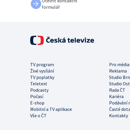
Otevřít kontaktní
formulář
TV program
Pro média
Živé vysílání
Reklama
TV poplatky
Studio Br
Teletext
Studio Os
Podcasty
Rada ČT
Počasí
Kariéra
E-shop
Podávání 
Mobilní a TV aplikace
Časté dot
Vše o ČT
Kontakty