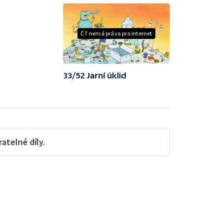
ČT nemá práva pro internet
33/52 Jarní úklid
telné díly.