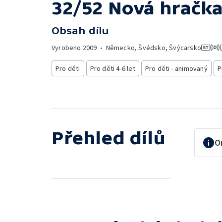
32/52 Nová hračk
Obsah dílu
Vyrobeno
2009
•
Německo, Švédsko, Švýcarsko
Pro děti
Pro děti 4-6 let
Pro děti - animovaný
P
Přehled dílů
O