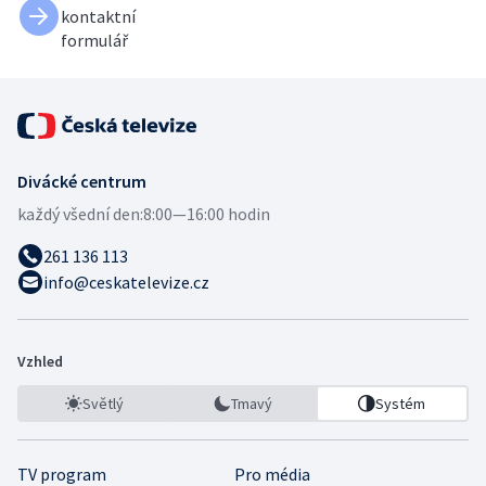
kontaktní
formulář
Divácké centrum
každý všední den:
8:00—16:00 hodin
261 136 113
info@ceskatelevize.cz
Vzhled
Světlý
Tmavý
Systém
TV program
Pro média