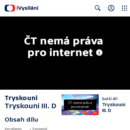
Close
Search
ČT nemá práva 
pro internet
Tryskouni
Další díl
ČT nemá práva
Tryskouni III. D
Tryskouni
pro internet
III. D
Obsah dílu
Vyrobeno
•
Spojené