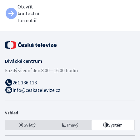
Otevřít
kontaktní
formulář
Divácké centrum
každý všední den:
8:00—16:00 hodin
261 136 113
info@ceskatelevize.cz
Vzhled
Světlý
Tmavý
Systém