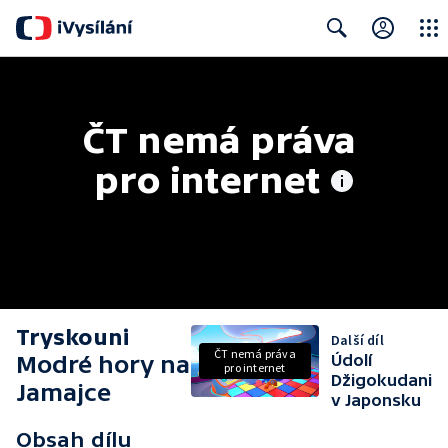
Close
Search
ČT nemá práva 
pro internet
Tryskouni
Další díl
ČT nemá práva
Modré hory na
Údolí
pro internet
Džigokudani
Jamajce
v Japonsku
Obsah dílu