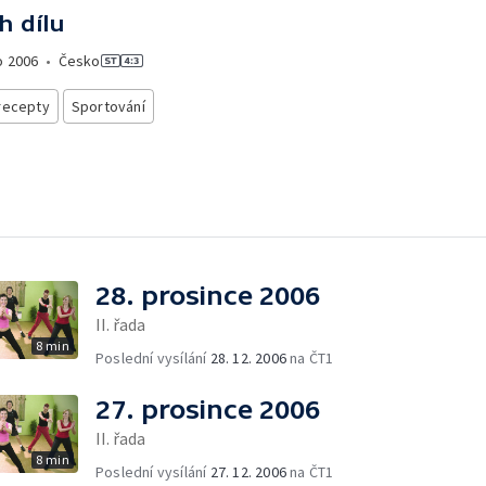
h dílu
o
2006
•
Česko
recepty
Sportování
28. prosince 2006
II. řada
8 min
Poslední vysílání
28. 12. 2006
na ČT1
27. prosince 2006
II. řada
8 min
Poslední vysílání
27. 12. 2006
na ČT1