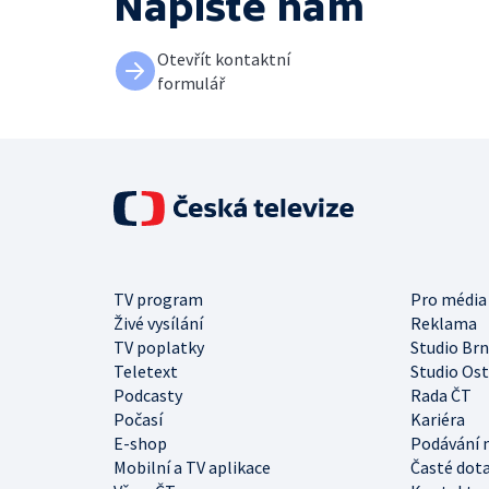
Napište nám
Otevřít kontaktní
formulář
TV program
Pro média
Živé vysílání
Reklama
TV poplatky
Studio Br
Teletext
Studio Os
Podcasty
Rada ČT
Počasí
Kariéra
E-shop
Podávání 
Mobilní a TV aplikace
Časté dot