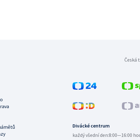
Česká t
no
trava
Divácké centrum
námětů
azy
každý všední den:
8:00—16:00 ho