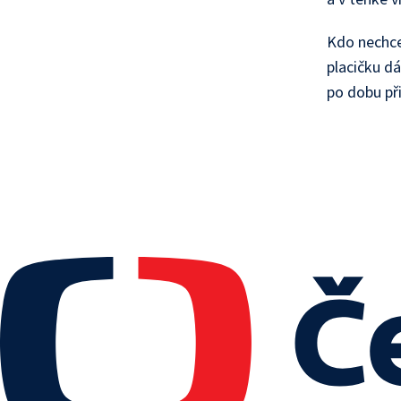
Kdo nechce
placičku d
po dobu př