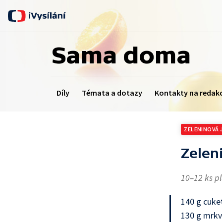
Sama doma
Díly
Témata a dotazy
Kontakty na redak
ZELENINOVÁ 
Zelen
10–12 ks p
140 g cuke
130 g mrk