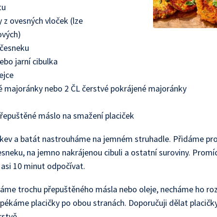
tu
 z ovesných vloček (lze
ových)
 česneku
ebo jarní cibulka
ejce
é majoránky nebo 2 ČL čerstvé pokrájené majoránky
přepuštěné máslo na smažení placiček
kev a batát nastrouháme na jemném struhadle. Přidáme pro
esneku, na jemno nakrájenou cibuli a ostatní suroviny. Prom
asi 10 minut odpočívat.
áme trochu přepuštěného másla nebo oleje, necháme ho ro
pékáme placičky po obou stranách. Doporučuji dělat placičk
rstvě.