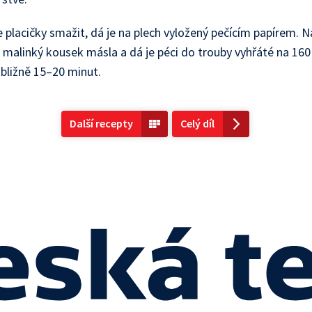
 placičky smažit, dá je na plech vyložený pečícím papírem. 
á malinký kousek másla a dá je péci do trouby vyhřáté na 160
ibližně 15–20 minut.
Další recepty
Celý díl