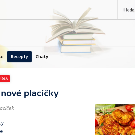
ce
Recepty
Chaty
JÍDLA
inové placičky
laciček
ty
ve