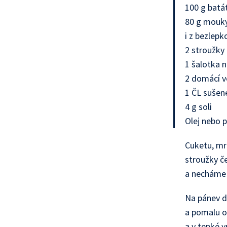
100 g batá
80 g mouky
i z bezlepk
2 stroužky
1 šalotka n
2 domácí v
1 ČL sušen
4 g soli
Olej nebo 
Cuketu, mr
stroužky č
a necháme 
Na pánev d
a pomalu o
a v tenké v