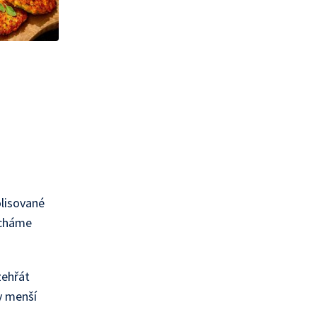
lisované
ícháme
zehřát
y menší