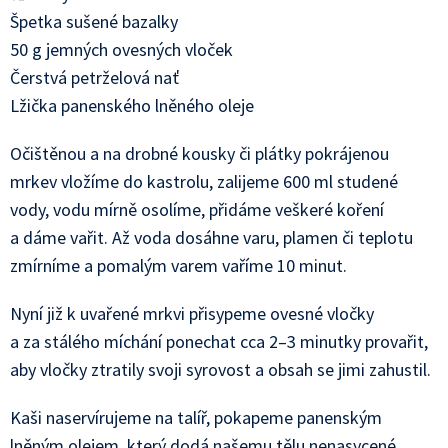
Špetka sušené bazalky
50 g jemných ovesných vloček
Čerstvá petrželová nať
Lžička panenského lněného oleje
Očištěnou a na drobné kousky či plátky pokrájenou
mrkev vložíme do kastrolu, zalijeme 600 ml studené
vody, vodu mírně osolíme, přidáme veškeré koření
a dáme vařit. Až voda dosáhne varu, plamen či teplotu
zmírníme a pomalým varem vaříme 10 minut.
Nyní již k uvařené mrkvi přisypeme ovesné vločky
a za stálého míchání ponechat cca 2–3 minutky provařit,
aby vločky ztratily svoji syrovost a obsah se jimi zahustil.
Kaši naservírujeme na talíř, pokapeme panenským
lněným olejem, který dodá našemu tělu nenasycené