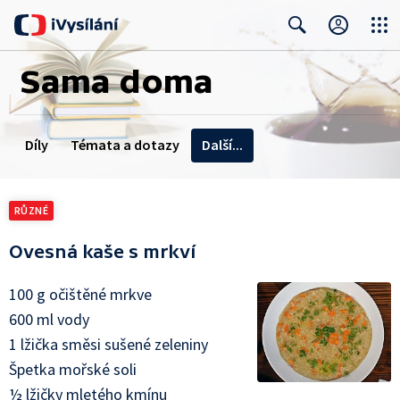
Close
Search
Sama doma
Díly
Témata a dotazy
Další...
Kontakty na
redakce
RŮZNÉ
Recepty
Ovesná kaše s mrkví
Chaty
100 g očištěné mrkve
600 ml vody
1 lžička směsi sušené zeleniny
Špetka mořské soli
½ lžičky mletého kmínu