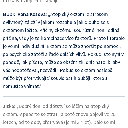
očekávat zlepšení? Děkuji“
MUDr. Ivona Kosová
: „Atopický ekzém je stresem
ovlivněný, záleží v jakém rozsahu a jak dlouho se s
ekzémem léčíte. Příčiny ekzému jsou různé, není jediná
příčina, vždy je to kombinace více faktorů. Proto i terapie
je velmi individuální. Ekzém se může zhoršit po nemoci,
po psychické zátěži a řadě dalších vlivů. Pokud jste nyní v
pohodě, jak píšete, může se ekzém zklidnit natolik, aby
Vás neobtěžoval, nesvědil. Pokud se ekzém nezlepší
může být přetrvávající souvislost hlouběji, kterou
nemusíte vnímat.“
Jitka
: „Dobrý den, od dětství se léčím na atopický
ekzém. V pubertě se ztratil a poté znovu objevil ve 20
letech, od té doby přetrvává (je mi 37 let). Dále se mi