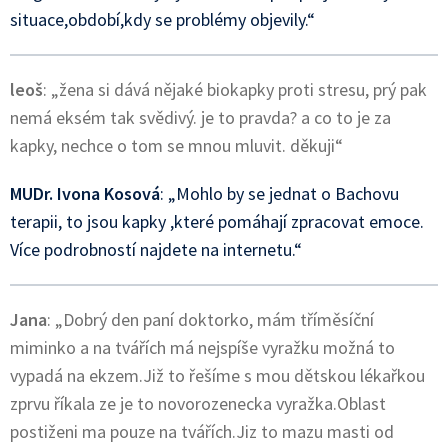
situace,období,kdy se problémy objevily.“
leoš
: „žena si dává nějaké biokapky proti stresu, prý pak
nemá eksém tak svědivý. je to pravda? a co to je za
kapky, nechce o tom se mnou mluvit. děkuji“
MUDr. Ivona Kosová
: „Mohlo by se jednat o Bachovu
terapii, to jsou kapky ,které pomáhají zpracovat emoce.
Více podrobností najdete na internetu.“
Jana
: „Dobrý den paní doktorko, mám tříměsíční
miminko a na tvářích má nejspíše vyražku možná to
vypadá na ekzem.Již to řešíme s mou dětskou lékařkou
zprvu říkala ze je to novorozenecka vyražka.Oblast
postiženi ma pouze na tvářích.Jiz to mazu masti od