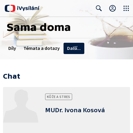
Close
Search
Sama doma
Díly
Témata a dotazy
Další...
Kontakty na
redakce
Chat
Recepty
Chaty
KŮŽE A STRES
MUDr. Ivona Kosová