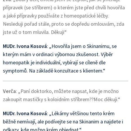
přípravek (se stříbrem) o kterém jste před chvíli hovořila
a jaké přípravky používáte z homeopatické léčby.
Nesleduji pořad stále, proto se dopředu omlouvám, zda
jste už o tom mluvila. Děkuji“
MUDr. Ivona Kosová
: „Hovořila jsem o Skinanimu, se
kterým mám v ordinaci výbornou zkušenost. Výběr
homeopatik je individuální, vybírají se cíleně dle
symptomů. Na základě konzultace s klientem.“
Verča
: „Paní doktorko, můžete napsat, kde je možno
zakoupit mastičky s koloidním stříbrem??Moc děkuji.“
MUDr. Ivona Kosová
: „Lékárny většinou tento krém
běžně nemívají, ale podívejte se na Skinanim a najdete i
odkazy, kde možno krém objednat.“