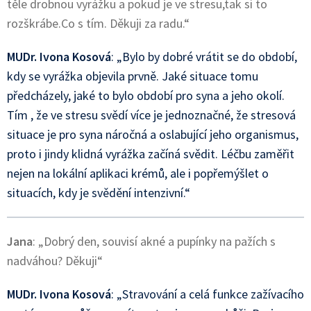
těle drobnou vyrážku a pokud je ve stresu,tak si to
rozškrábe.Co s tím. Děkuji za radu.“
MUDr. Ivona Kosová
: „Bylo by dobré vrátit se do období,
kdy se vyrážka objevila prvně. Jaké situace tomu
předcházely, jaké to bylo období pro syna a jeho okolí.
Tím , že ve stresu svědí více je jednoznačné, že stresová
situace je pro syna náročná a oslabující jeho organismus,
proto i jindy klidná vyrážka začíná svědit. Léčbu zaměřit
nejen na lokální aplikaci krémů, ale i popřemýšlet o
situacích, kdy je svědění intenzivní.“
Jana
: „Dobrý den, souvisí akné a pupínky na pažích s
nadváhou? Děkuji“
MUDr. Ivona Kosová
: „Stravování a celá funkce zažívacího