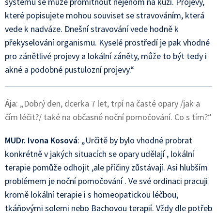
systému se může promítnout nejenom na kůži. Projevy,
které popisujete mohou souviset se stravováním, která
vede k nadváze. Dnešní stravování vede hodně k
překyselování organismu. Kyselé prostředí je pak vhodné
pro zánětlivé projevy a lokální záněty, může to být tedy i
akné a podobné pustulozní projevy.“
Ája
: „Dobrý den, dcerka 7 let, trpí na časté opary /jak a
čím léčit?/ také na občasné noční pomočování. Co s tím?“
MUDr. Ivona Kosová
: „Určitě by bylo vhodné probrat
konkrétně v jakých situacích se opary udělají , lokální
terapie pomůže odhojit ,ale příčiny zůstávají. Asi hlubším
problémem je noční pomočování . Ve své ordinaci pracuji
kromě lokální terapie i s homeopatickou léčbou,
tkáňovými solemi nebo Bachovou terapií. Vždy dle potřeb