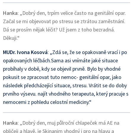
Hanka
: „Dobrý den, trpím velice často na genitální opar.
Začal se mi objevovat po stresu se ztrátou zaměstnání.
Dá se prosím nějak léčit? Už jsem z toho bezradná.
Děkuji.“
MUDr. Ivona Kosová
: „Zdá se, že se opakovaně vrací i po
opakovaných léčbách.Sama asi vnímáte jaké situace
probíhaly v době, kdy se objevil prvně. Bylo by vhodné
pokusit se zpracovat tuto nemoc- genitální opar, jako
následek předcházející situace, stresu. Vrátit se do doby
prvního výsevu. najít vhodného terapeuta, který pracuje s
nemocemi z pohledu celostní mediciny.“
Hanka
: „Dobrý den, muj půlroční chlapeček má AE na
obličeji a hlavě, je Skinanim vhodný i pro na hlavu a