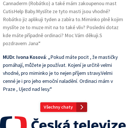
Cannaderm (Robátko) a také mám zakoupenou mast
CutisHelp Baby.Myslíte ze tyto masti jsou vhodné?
Robátko jiz aplikuji tyden a zabíra to.Miminko plně kojim
myslíte ze to muze mit na to také vliv? Posledni dotaz
kde máte případně ordinaci? Moc Vám děkuji.S
pozdravem Jana“
MUDr. Ivona Kosová
: „Pokud máte pocit , že mastičky
pomáhají, můžete je používat. Kojení je určitě velmi
vhodné, pro miminko je to nejen příjem stravy.Velmi
cenné je i pro jeho emoční naladění. Ordinaci mám v
Praze , Ujezd nad lesy.“
Všechny chaty