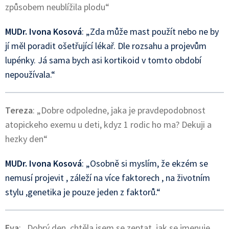
způsobem neublížila plodu“
MUDr. Ivona Kosová
: „Zda může mast použít nebo ne by
jí měl poradit ošetřující lékař. Dle rozsahu a projevům
lupénky. Já sama bych asi kortikoid v tomto období
nepoužívala.“
Tereza
: „Dobre odpoledne, jaka je pravdepodobnost
atopickeho exemu u deti, kdyz 1 rodic ho ma? Dekuji a
hezky den“
MUDr. Ivona Kosová
: „Osobně si myslím, že ekzém se
nemusí projevit , záleží na více faktorech , na životním
stylu ,genetika je pouze jeden z faktorů.“
Eva
: „Dobrý den, chtěla jsem se zeptat, jak se jmenuje