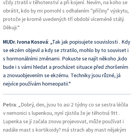
vždy ztratil v těhotenství a při kojení. Nevím, na koho se
obrátit, kdo by mi pomohl s odhalením "příčiny" výskytu,
protože je kromě uvedených tří období víceméně stálý.
Děkuji.“
MUDr. Ivona Kosová
: „Tak jak popisujete souvislosti . Kdy
se ekzém objevil a kdy se ztratilo, mohlo by to souviset i
s hormonálními změnami. Pokuste se najít někoho ,kdo
bude i s vámi hledat a procházet situace před zhoršením
a znovuobjevením se ekzému. Techniky jsou různé, já
nejvíce používám homeopatii.“
Petra
: „Dobrý, den, jsou to asi 2 týdny co se sestra léčila
v nemonici s lupenkou, nyní zjistila že je těhotná 9tt .
Lupenka se jí začala znovu projevovat, může používat i
nadále mast s kortikoidy? má strach aby mast nějakým