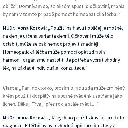
obličej. Domnívám se, že ekzém spustilo očkování, mohla
by nám v tomto případě pomoct homeopatická léčba?“
MUDr. Ivona Kosová
: „Použití na hlavu i obličej je možné,
na den je určena varianta denní. Očkování může tělo
oslabit, může se pak nemoc projevit snadněji.
Homeopatická léčba může pomoci opět zdraví a
harmonii organismu nastolit. Je potřeba vybrat vhodný
lék, na základě individuální konzultace.“
Vlasta
: „Paní doktorko, prosím o radu zda může zmíněný
krém použít i dospělý- na úporné svědění- uzavřené jako
lichen. Děkuji Trvá ji přes rok a stále svědí......“
MUDr. Ivona Kosová
: „Já bych ho použít zkusila i pro tuto
diagnozu. K léčbě by bylo vhodné opět projít i stavy a