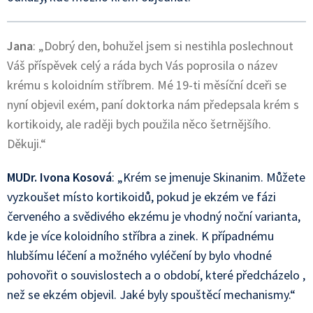
Jana
: „Dobrý den, bohužel jsem si nestihla poslechnout
Váš příspěvek celý a ráda bych Vás poprosila o název
krému s koloidním stříbrem. Mé 19-ti měsíční dceři se
nyní objevil exém, paní doktorka nám předepsala krém s
kortikoidy, ale raději bych použila něco šetrnějšího.
Děkuji.“
MUDr. Ivona Kosová
: „Krém se jmenuje Skinanim. Můžete
vyzkoušet místo kortikoidů, pokud je ekzém ve fázi
červeného a svědivého ekzému je vhodný noční varianta,
kde je více koloidního stříbra a zinek. K případnému
hlubšímu léčení a možného vyléčení by bylo vhodné
pohovořit o souvislostech a o období, které předcházelo ,
než se ekzém objevil. Jaké byly spouštěcí mechanismy.“