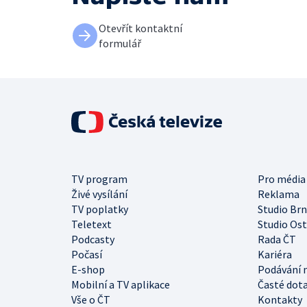
Otevřít kontaktní
formulář
TV program
Pro média
Živé vysílání
Reklama
TV poplatky
Studio Br
Teletext
Studio Os
Podcasty
Rada ČT
Počasí
Kariéra
E-shop
Podávání 
Mobilní a TV aplikace
Časté dot
Vše o ČT
Kontakty