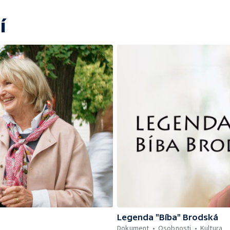
í
Legenda "Bíba" Brodská
Dokument
Osobnosti
Kultura