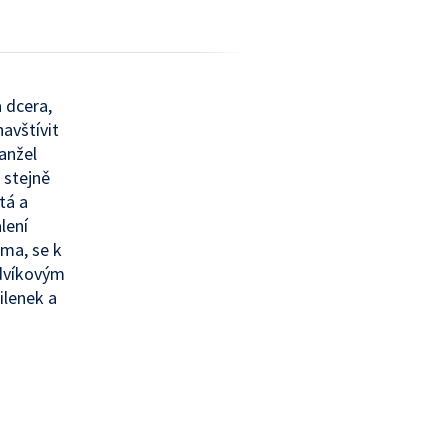
 dcera,
avštívit
anžel
ě stejně
tá a
lení
ama, se k
udvíkovým
ilenek a