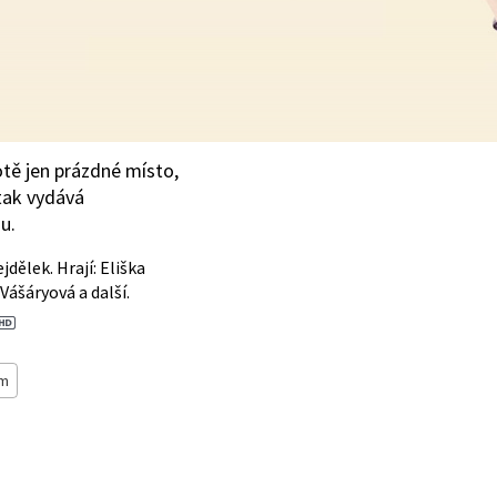
otě jen prázdné místo,
 tak vydává
u.
ejdělek. Hrají: Eliška
Vášáryová a další.
lm