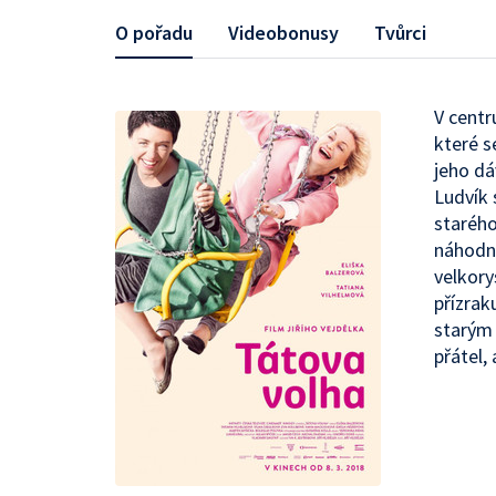
O pořadu
Videobonusy
Tvůrci
V centr
které s
jeho dá
Ludvík 
starého
náhodně
velkory
přízrak
starým 
přátel,