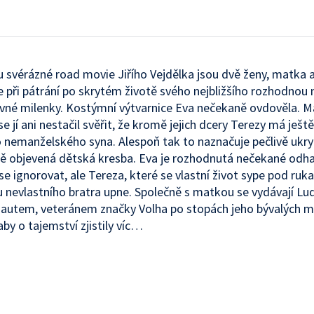
u svérázné road movie Jiřího Vejdělka jsou dvě ženy, matka a
e při pátrání po skrytém životě svého nejbližšího rozhodnou n
vné milenky. Kostýmní výtvarnice Eva nečekaně ovdověla. M
se jí ani nestačil svěřit, že kromě jejich dcery Terezy má ješt
 nemanželského syna. Alespoň tak to naznačuje pečlivě ukry
 objevená dětská kresba. Eva je rozhodnutá nečekané odha
se ignorovat, ale Tereza, které se vlastní život sype pod ruk
u nevlastního bratra upne. Společně s matkou se vydávají L
autem, veteránem značky Volha po stopách jeho bývalých m
 aby o tajemství zjistily víc…