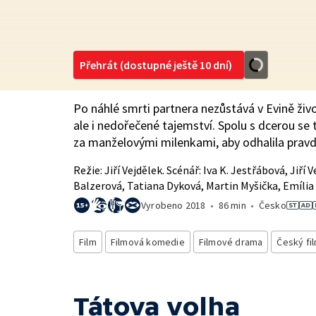
Přehrát (dostupné ještě 10 dní)
Po náhlé smrti partnera nezůstává v Evině živ
ale i nedořečené tajemství. Spolu s dcerou se
za manželovými milenkami, aby odhalila pravd
Režie: Jiří Vejdělek. Scénář: Iva K. Jestřábová, Jiří V
Balzerová, Tatiana Dyková, Martin Myšička, Emília 
Vyrobeno
2018
•
86 min
•
Česko
Film
Filmová komedie
Filmové drama
Český fi
Tátova volha