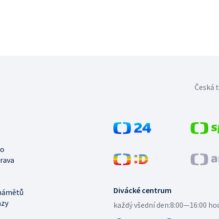
Česká t
no
trava
Divácké centrum
námětů
azy
každý všední den:
8:00—16:00 ho