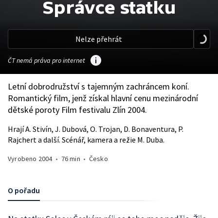
Správce statku
Nelze přehrát
ČT nemá práva pro internet
Letní dobrodružství s tajemným zachráncem koní.
Romantický film, jenž získal hlavní cenu mezinárodní
dětské poroty Film festivalu Zlín 2004.
Hrají A. Stivín, J. Dubová, O. Trojan, D. Bonaventura, P.
Rajchert a další. Scénář, kamera a režie M. Duba.
Vyrobeno
2004
•
76 min
•
Česko
O pořadu