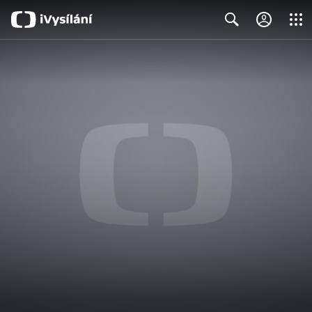
Close
Search