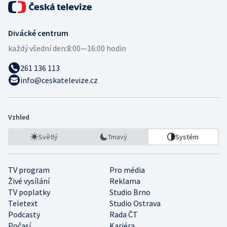
Divácké centrum
každý všední den:
8:00—16:00 hodin
261 136 113
info@ceskatelevize.cz
Vzhled
Světlý
Tmavý
Systém
TV program
Pro média
Živé vysílání
Reklama
TV poplatky
Studio Brno
Teletext
Studio Ostrava
Podcasty
Rada ČT
Počasí
Kariéra