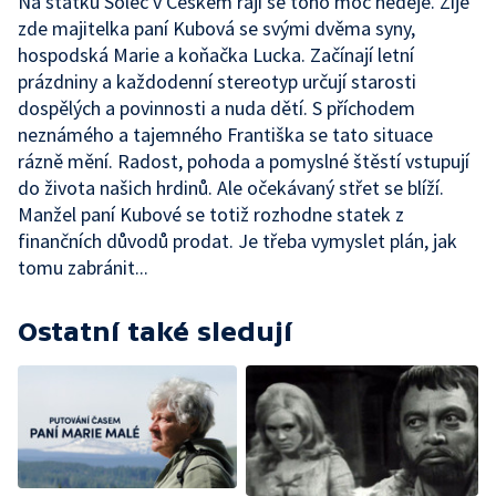
Na statku Solec v Českém ráji se toho moc neděje. Žije
zde majitelka paní Kubová se svými dvěma syny,
hospodská Marie a koňačka Lucka. Začínají letní
prázdniny a každodenní stereotyp určují starosti
dospělých a povinnosti a nuda dětí. S příchodem
neznámého a tajemného Františka se tato situace
rázně mění. Radost, pohoda a pomyslné štěstí vstupují
do života našich hrdinů. Ale očekávaný střet se blíží.
Manžel paní Kubové se totiž rozhodne statek z
finančních důvodů prodat. Je třeba vymyslet plán, jak
tomu zabránit...
Ostatní také sledují