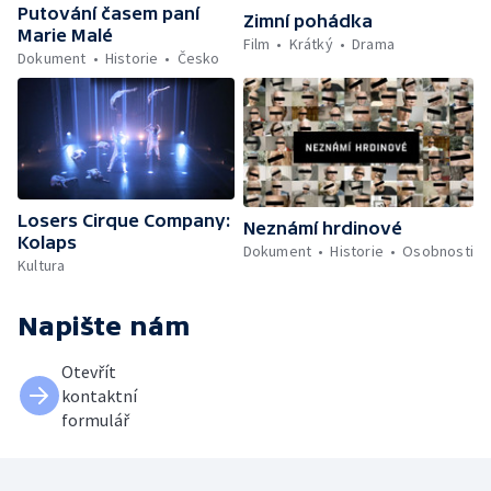
Putování časem paní
Zimní pohádka
Marie Malé
Film
Krátký
Drama
Dokument
Historie
Česko
Losers Cirque Company:
Neznámí hrdinové
Kolaps
Dokument
Historie
Osobnosti
Kultura
Napište nám
Otevřít
kontaktní
formulář