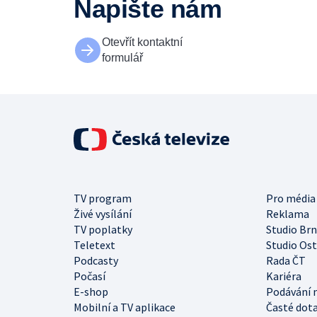
Napište nám
Otevřít kontaktní
formulář
TV program
Pro média
Živé vysílání
Reklama
TV poplatky
Studio Br
Teletext
Studio Os
Podcasty
Rada ČT
Počasí
Kariéra
E-shop
Podávání 
Mobilní a TV aplikace
Časté dot