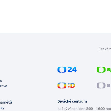
Česká t
no
trava
Divácké centrum
námětů
azy
každý všední den:
8:00—16:00 ho