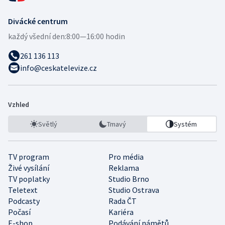
Divácké centrum
každý všední den:
8:00—16:00 hodin
261 136 113
info@ceskatelevize.cz
Vzhled
Světlý
Tmavý
Systém
TV program
Pro média
Živé vysílání
Reklama
TV poplatky
Studio Brno
Teletext
Studio Ostrava
Podcasty
Rada ČT
Počasí
Kariéra
E-shop
Podávání námětů