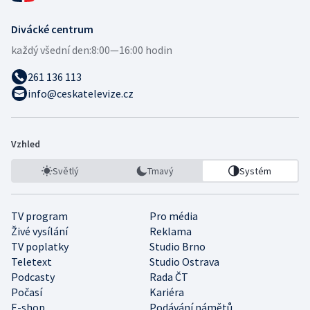
Divácké centrum
každý všední den:
8:00—16:00 hodin
261 136 113
info@ceskatelevize.cz
Vzhled
Světlý
Tmavý
Systém
TV program
Pro média
Živé vysílání
Reklama
TV poplatky
Studio Brno
Teletext
Studio Ostrava
Podcasty
Rada ČT
Počasí
Kariéra
E-shop
Podávání námětů