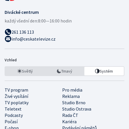
Divácké centrum
každý všední den:
8:00—16:00 hodin
261 136 113
info@ceskatelevize.cz
Vzhled
Světlý
Tmavý
Systém
TV program
Pro média
Živé vysílání
Reklama
TV poplatky
Studio Brno
Teletext
Studio Ostrava
Podcasty
Rada ČT
Počasí
Kariéra
E-shop
Podávání námětů