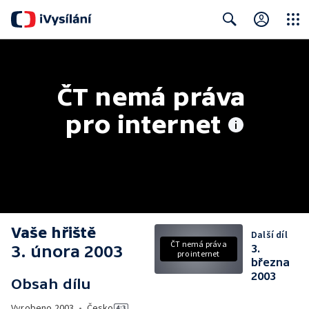
Close
Search
ČT nemá práva 
pro internet
Vaše hřiště
Další díl
ČT nemá práva
3. února 2003
3.
pro internet
března
2003
Obsah dílu
Vyrobeno
2003
•
Česko