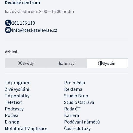
Divácké centrum
každý všední den:
8:00—16:00 hodin
261 136 113
info@ceskatelevize.cz
Vzhled
Světlý
Tmavý
Systém
TV program
Pro média
Živé vysílání
Reklama
TV poplatky
Studio Brno
Teletext
Studio Ostrava
Podcasty
Rada ČT
Počasí
Kariéra
E-shop
Podávání námětů
Mobilní a TV aplikace
Časté dotazy