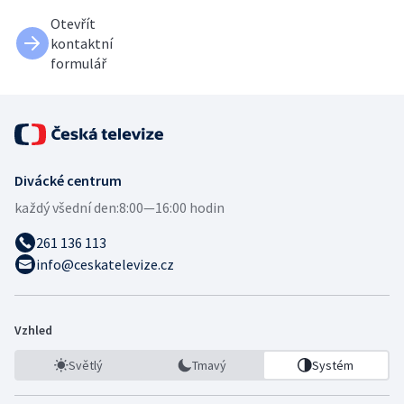
Otevřít
kontaktní
formulář
Divácké centrum
každý všední den:
8:00—16:00 hodin
261 136 113
info@ceskatelevize.cz
Vzhled
Světlý
Tmavý
Systém