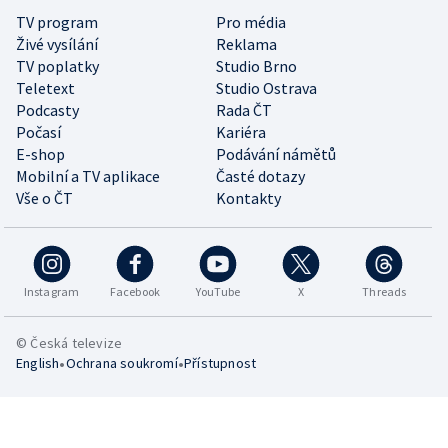
TV program
Pro média
Živé vysílání
Reklama
TV poplatky
Studio Brno
Teletext
Studio Ostrava
Podcasty
Rada ČT
Počasí
Kariéra
E-shop
Podávání námětů
Mobilní a TV aplikace
Časté dotazy
Vše o ČT
Kontakty
Instagram
Facebook
YouTube
X
Threads
© Česká televize
•
•
English
Ochrana soukromí
Přístupnost