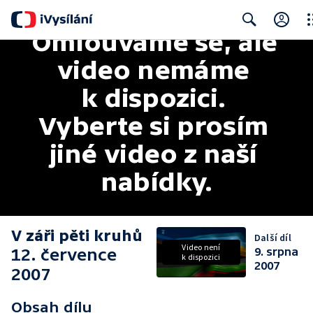
Omlouváme se, ale 
Clo
Search
video nemáme 
k dispozici. 
Vyberte si prosím 
jiné video z naší 
nabídky.
V záři pěti kruhů
Další díl
Video není
12. července
9. srpna
k dispozici
2007
2007
Obsah dílu