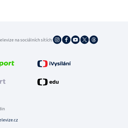
elevize na sociálních sítích:
din
levize.cz