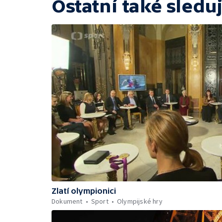
Ostatní také sleduj
Zlatí olympionici
Dokument
Sport
Olympijské hry