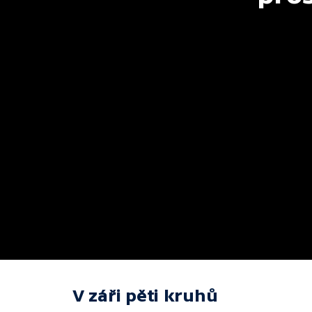
V záři pěti kruhů