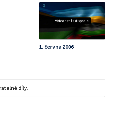
Video není k dispozici
1. června 2006
telné díly.