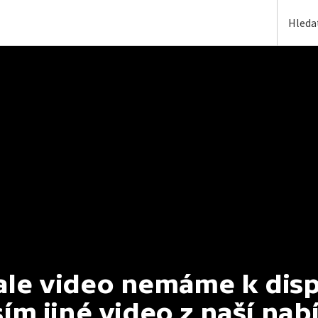
e video nemáme k dispoz
ím jiné video z naší nab