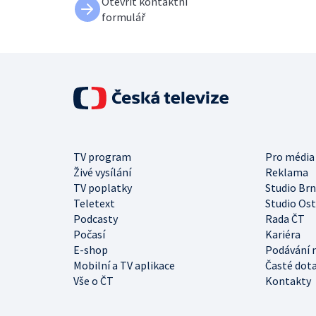
Otevřít kontaktní
formulář
TV program
Pro média
Živé vysílání
Reklama
TV poplatky
Studio Br
Teletext
Studio Os
Podcasty
Rada ČT
Počasí
Kariéra
E-shop
Podávání 
Mobilní a TV aplikace
Časté dot
Vše o ČT
Kontakty