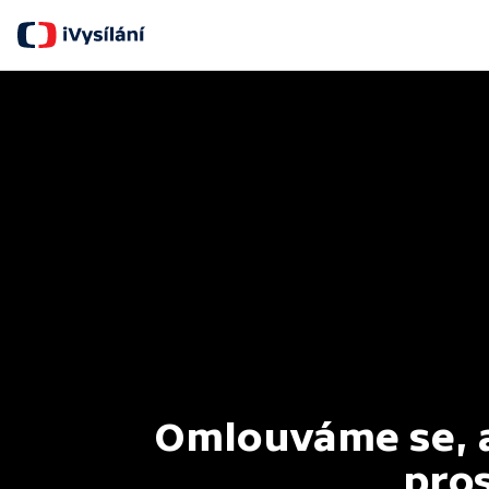
Omlouváme se, al
pros