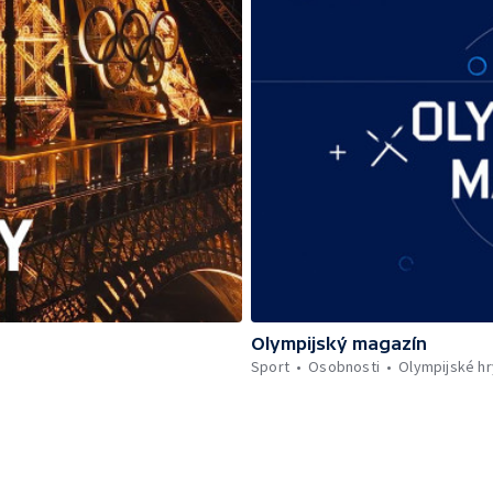
Olympijský magazín
Sport
Osobnosti
Olympijské hr