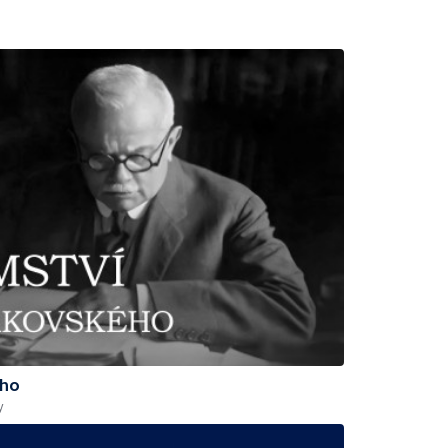
ého
y