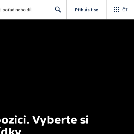
Přihlásit se
ČT
Search
ici. Vyberte si 
ídky.