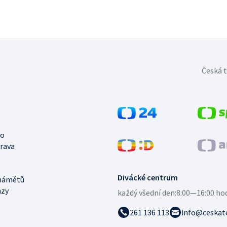
Česká t
no
trava
Divácké centrum
námětů
azy
každý všední den:
8:00—16:00 ho
261 136 113
info@ceskate