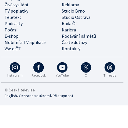
Živé vysílání
Reklama
TV poplatky
Studio Brno
Teletext
Studio Ostrava
Podcasty
Rada ČT
Počasí
Kariéra
E-shop
Podávání námětů
Mobilní a TV aplikace
Časté dotazy
Vše o ČT
Kontakty
Instagram
Facebook
YouTube
X
Threads
© Česká televize
•
•
English
Ochrana soukromí
Přístupnost