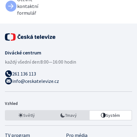
kontaktní
formulář
Divácké centrum
každý všední den:
8:00—16:00 hodin
261 136 113
info@ceskatelevize.cz
Vzhled
Světlý
Tmavý
Systém
TV program
Pro média