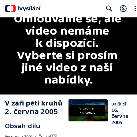
Omlouváme se, ale 
Clo
Search
video nemáme 
k dispozici. 
Vyberte si prosím 
jiné video z naší 
nabídky.
V záři pěti kruhů
Další díl
Video není
2. června 2005
16.
k dispozici
června
2005
Obsah dílu
Vyrobeno
2005
•
Česko