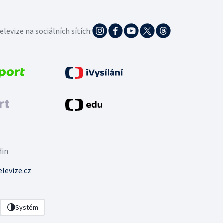
elevize na sociálních sítích:
din
levize.cz
Systém