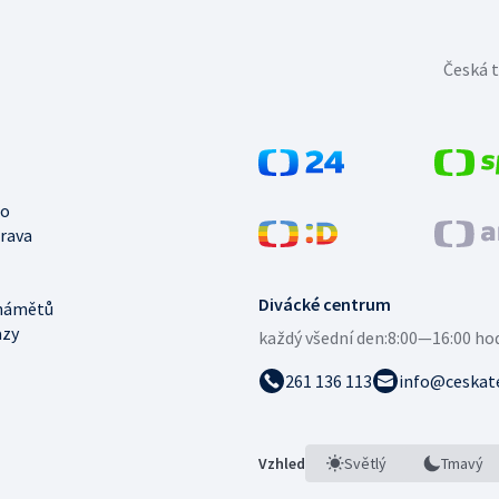
Česká t
no
trava
Divácké centrum
námětů
azy
každý všední den:
8:00—16:00 ho
261 136 113
info@ceskate
Vzhled
Světlý
Tmavý