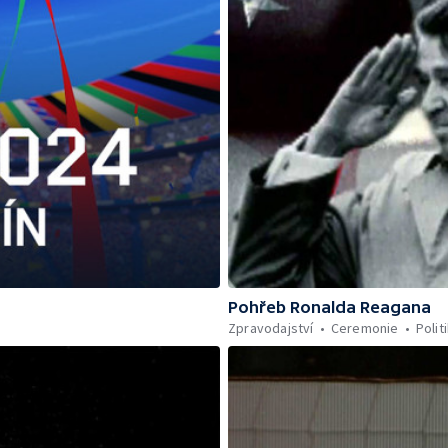
Pohřeb Ronalda Reagana
Zpravodajství
Ceremonie
Polit