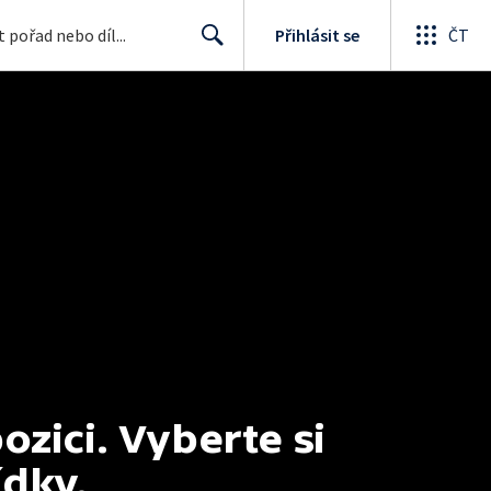
Přihlásit se
ČT
Search
ici. Vyberte si 
ídky.