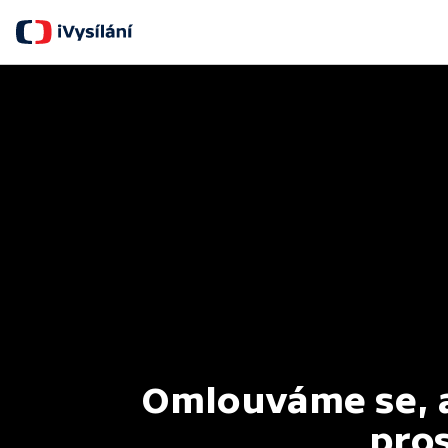
Omlouváme se, al
pros