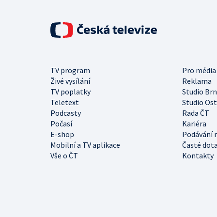
TV program
Pro média
Živé vysílání
Reklama
TV poplatky
Studio Br
Teletext
Studio Os
Podcasty
Rada ČT
Počasí
Kariéra
E-shop
Podávání 
Mobilní a TV aplikace
Časté dot
Vše o ČT
Kontakty