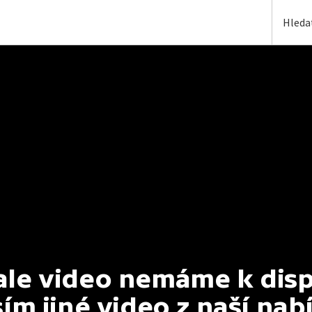
e video nemáme k dispoz
ím jiné video z naší nab