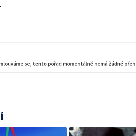
4
mlouváme se, tento pořad momentálně nemá žádné přehra
í