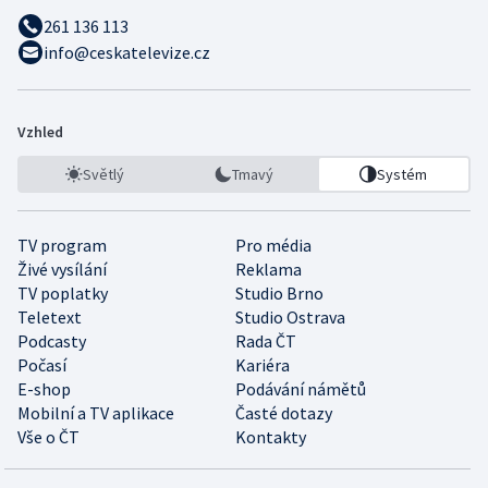
261 136 113
info@ceskatelevize.cz
Vzhled
Světlý
Tmavý
Systém
TV program
Pro média
Živé vysílání
Reklama
TV poplatky
Studio Brno
Teletext
Studio Ostrava
Podcasty
Rada ČT
Počasí
Kariéra
E-shop
Podávání námětů
Mobilní a TV aplikace
Časté dotazy
Vše o ČT
Kontakty