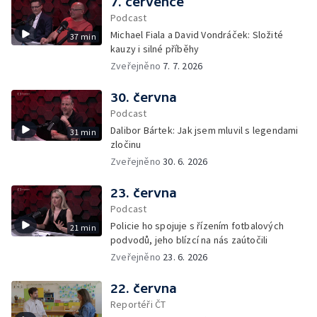
7. července
Podcast
Michael Fiala a David Vondráček: Složité
37 min
kauzy i silné příběhy
Zveřejněno
7. 7. 2026
30. června
Podcast
Dalibor Bártek: Jak jsem mluvil s legendami
31 min
zločinu
Zveřejněno
30. 6. 2026
23. června
Podcast
Policie ho spojuje s řízením fotbalových
21 min
podvodů, jeho blízcí na nás zaútočili
Zveřejněno
23. 6. 2026
22. června
Reportéři ČT