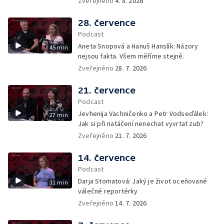
Zveřejněno
4. 8. 2026
28. července
Podcast
Aneta Snopová a Hanuš Hanslík: Názory
45 min
nejsou fakta. Všem měříme stejně.
Zveřejněno
28. 7. 2026
21. července
Podcast
Jevhenija Vachničenko a Petr Vodseďálek:
27 min
Jak si při natáčení nenechat vyvrtat zub?
Zveřejněno
21. 7. 2026
14. července
Podcast
Darja Stomatová: Jaký je život oceňované
31 min
válečné reportérky
Zveřejněno
14. 7. 2026