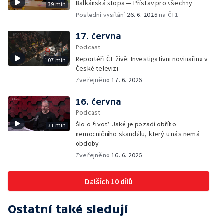
Balkánská stopa — Přístav pro všechny
39 min
Poslední vysílání
26. 6. 2026
na ČT1
17. června
Podcast
Reportéři ČT živě: Investigativní novinařina v
107 min
České televizi
Zveřejněno
17. 6. 2026
16. června
Podcast
Šlo o život? Jaké je pozadí obřího
31 min
nemocničního skandálu, který u nás nemá
obdoby
Zveřejněno
16. 6. 2026
Dalších 10 dílů
Ostatní také sledují