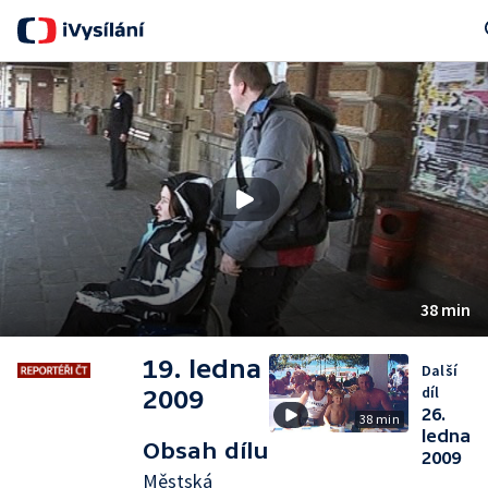
Se
38 min
19. ledna
Další
díl
2009
26.
38 min
ledna
Obsah dílu
2009
Městská