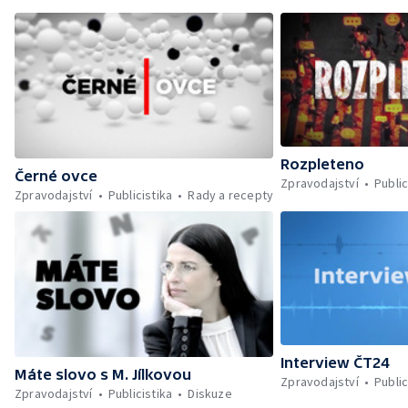
Rozpleteno
Černé ovce
Zpravodajství
Public
Zpravodajství
Publicistika
Rady a recepty
Interview ČT24
Máte slovo s M. Jílkovou
Zpravodajství
Public
Zpravodajství
Publicistika
Diskuze