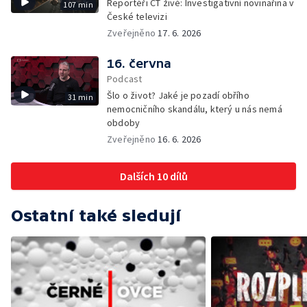
Reportéři ČT živě: Investigativní novinařina v
107 min
České televizi
Zveřejněno
17. 6. 2026
16. června
Podcast
Šlo o život? Jaké je pozadí obřího
31 min
nemocničního skandálu, který u nás nemá
obdoby
Zveřejněno
16. 6. 2026
Dalších 10 dílů
Ostatní také sledují