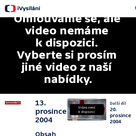
Omlouváme se, ale 
Se
video nemáme 
k dispozici. 
Vyberte si prosím 
jiné video z naší 
nabídky.
13.
Další díl
Video není
20.
prosince
k dispozici
prosince
2004
2004
Obsah