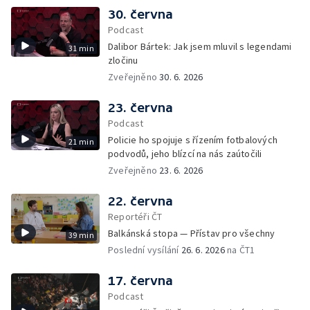
30. června
Podcast
Dalibor Bártek: Jak jsem mluvil s legendami
31 min
zločinu
Zveřejněno
30. 6. 2026
23. června
Podcast
Policie ho spojuje s řízením fotbalových
21 min
podvodů, jeho blízcí na nás zaútočili
Zveřejněno
23. 6. 2026
22. června
Reportéři ČT
Balkánská stopa — Přístav pro všechny
39 min
Poslední vysílání
26. 6. 2026
na ČT1
17. června
Podcast