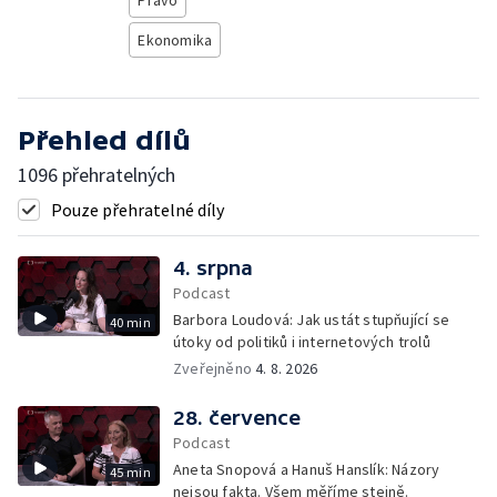
Právo
Ekonomika
Přehled dílů
1096 přehratelných
Pouze přehratelné díly
4. srpna
Podcast
Barbora Loudová: Jak ustát stupňující se
40 min
útoky od politiků i internetových trolů
Zveřejněno
4. 8. 2026
28. července
Podcast
Aneta Snopová a Hanuš Hanslík: Názory
45 min
nejsou fakta. Všem měříme stejně.