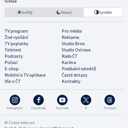
Vzhled
Světlý
Tmavý
Systém
TV program
Pro média
Živé vysílání
Reklama
TV poplatky
Studio Brno
Teletext
Studio Ostrava
Podcasty
Rada ČT
Počasí
Kariéra
E-shop
Podávání námětů
Mobilní a TV aplikace
Časté dotazy
Vše o ČT
Kontakty
Instagram
Facebook
YouTube
X
Threads
© Česká televize