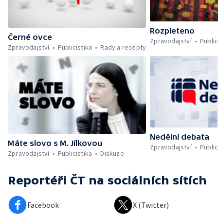
Rozpleteno
Černé ovce
Zpravodajství
Public
Zpravodajství
Publicistika
Rady a recepty
Nedělní debata
Máte slovo s M. Jílkovou
Zpravodajství
Public
Zpravodajství
Publicistika
Diskuze
Reportéři ČT
na sociálních sítích
Facebook
X (Twitter)