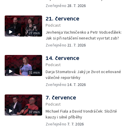
Zveřejněno
28. 7. 2026
21. července
Podcast
Jevhenija Vachničenko a Petr Vodseďálek:
27 min
Jak si při natáčení nenechat vyvrtat zub?
Zveřejněno
21. 7. 2026
14. července
Podcast
Darja Stomatová: Jaký je život oceňované
31 min
válečné reportérky
Zveřejněno
14. 7. 2026
7. července
Podcast
Michael Fiala a David Vondráček: Složité
37 min
kauzy i silné příběhy
Zveřejněno
7. 7. 2026