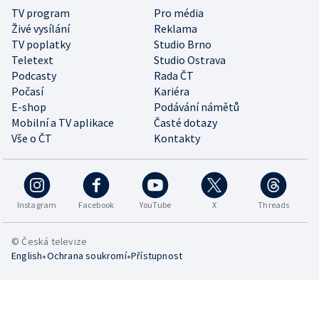
TV program
Pro média
Živé vysílání
Reklama
TV poplatky
Studio Brno
Teletext
Studio Ostrava
Podcasty
Rada ČT
Počasí
Kariéra
E-shop
Podávání námětů
Mobilní a TV aplikace
Časté dotazy
Vše o ČT
Kontakty
Instagram
Facebook
YouTube
X
Threads
© Česká televize
•
•
English
Ochrana soukromí
Přístupnost