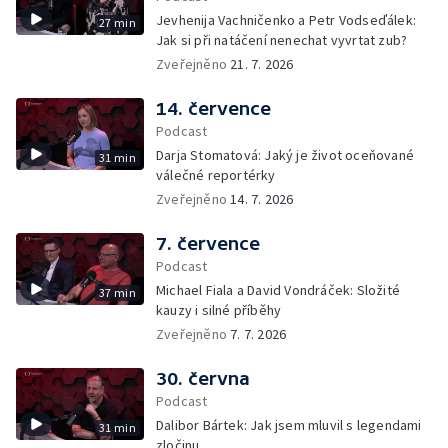
Jevhenija Vachničenko a Petr Vodseďálek:
27 min
Jak si při natáčení nenechat vyvrtat zub?
Zveřejněno
21. 7. 2026
14. července
Podcast
Darja Stomatová: Jaký je život oceňované
31 min
válečné reportérky
Zveřejněno
14. 7. 2026
7. července
Podcast
Michael Fiala a David Vondráček: Složité
37 min
kauzy i silné příběhy
Zveřejněno
7. 7. 2026
30. června
Podcast
Dalibor Bártek: Jak jsem mluvil s legendami
31 min
zločinu