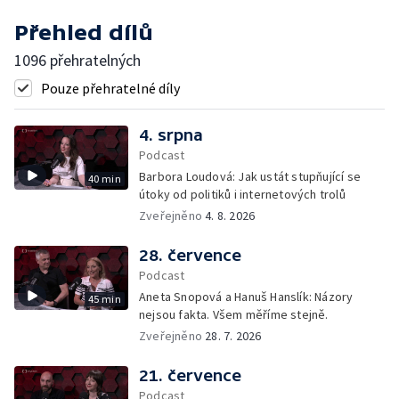
Přehled dílů
1096 přehratelných
Pouze přehratelné díly
4. srpna
Podcast
Barbora Loudová: Jak ustát stupňující se
40 min
útoky od politiků i internetových trolů
Zveřejněno
4. 8. 2026
28. července
Podcast
Aneta Snopová a Hanuš Hanslík: Názory
45 min
nejsou fakta. Všem měříme stejně.
Zveřejněno
28. 7. 2026
21. července
Podcast