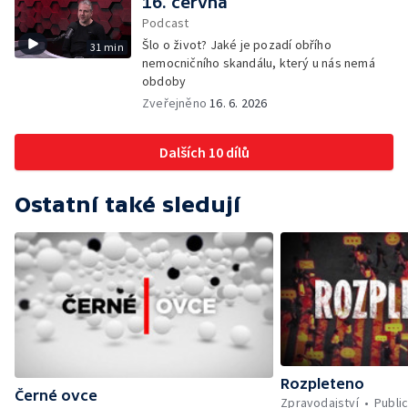
16. června
Podcast
Šlo o život? Jaké je pozadí obřího
31 min
nemocničního skandálu, který u nás nemá
obdoby
Zveřejněno
16. 6. 2026
Dalších 10 dílů
Ostatní také sledují
Rozpleteno
Černé ovce
Zpravodajství
Public