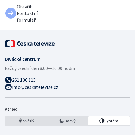
Otevřít
kontaktní
formulář
Divácké centrum
každý všední den:
8:00—16:00 hodin
261 136 113
info@ceskatelevize.cz
Vzhled
Světlý
Tmavý
Systém