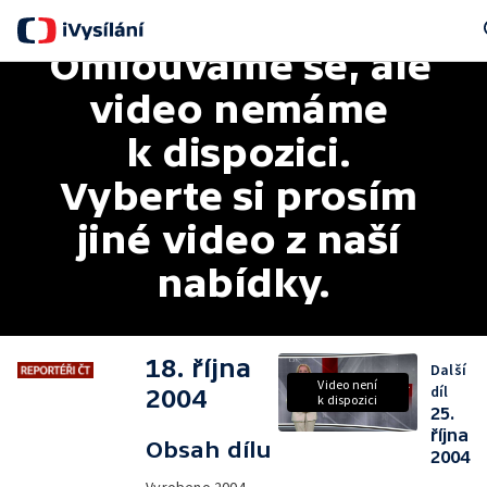
Omlouváme se, ale 
Se
video nemáme 
k dispozici. 
Vyberte si prosím 
jiné video z naší 
nabídky.
18. října
Další
Video není
díl
2004
k dispozici
25.
října
Obsah dílu
2004