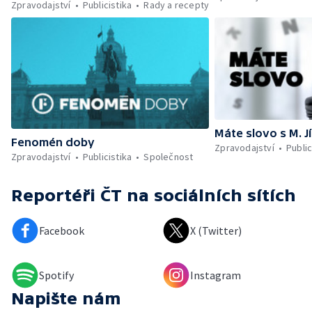
Zpravodajství
Publicistika
Rady a recepty
Máte slovo s M. J
Fenomén doby
Zpravodajství
Public
Zpravodajství
Publicistika
Společnost
Reportéři ČT
na sociálních sítích
Facebook
X (Twitter)
Spotify
Instagram
Napište nám