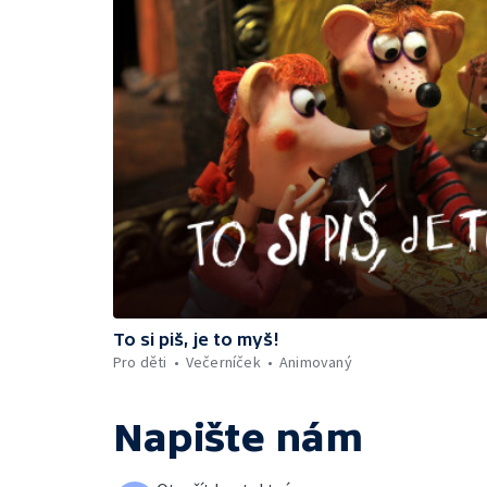
To si piš, je to myš!
Pro děti
Večerníček
Animovaný
Napište nám