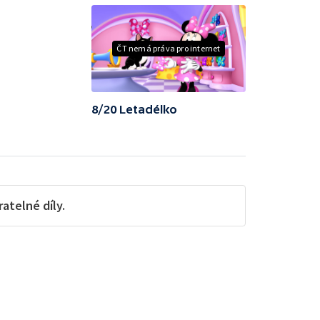
ČT nemá práva pro internet
8/20 Letadélko
telné díly.