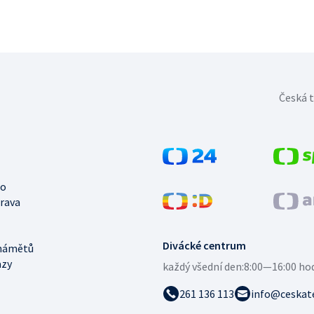
Česká t
no
trava
Divácké centrum
námětů
azy
každý všední den:
8:00—16:00 ho
261 136 113
info@ceskate