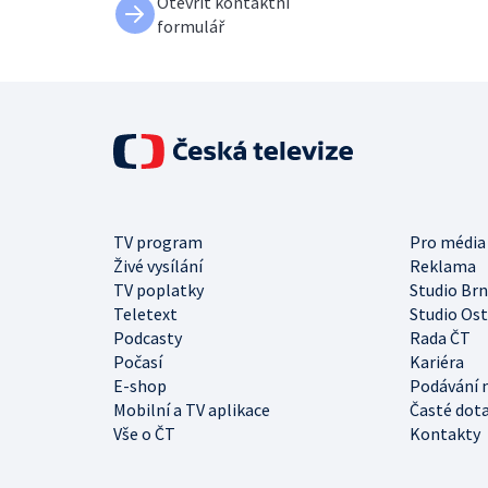
Otevřít kontaktní
formulář
TV program
Pro média
Živé vysílání
Reklama
TV poplatky
Studio Br
Teletext
Studio Os
Podcasty
Rada ČT
Počasí
Kariéra
E-shop
Podávání 
Mobilní a TV aplikace
Časté dot
Vše o ČT
Kontakty