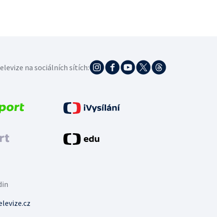
elevize na sociálních sítích:
din
levize.cz