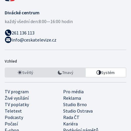
Divácké centrum
každý všední den:
8:00—16:00 hodin
261 136 113
info@ceskatelevize.cz
Vzhled
Světlý
Tmavý
Systém
TV program
Pro média
Živé vysílání
Reklama
TV poplatky
Studio Brno
Teletext
Studio Ostrava
Podcasty
Rada ČT
Počasí
Kariéra
E-shop
Podávání námětů