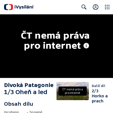
Close
Search
ČT nemá práva 
pro internet
Divoká Patagonie
Další díl
ČT nemá práva
1/3 Oheň a led
2/3
pro internet
Horko a
prach
Obsah dílu
Vyrobeno
•
Spojené