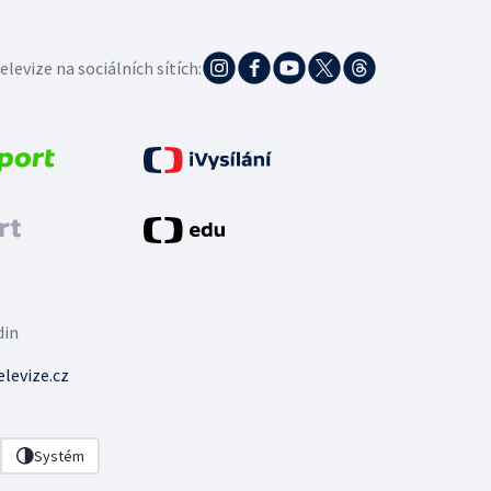
elevize na sociálních sítích:
din
levize.cz
Systém