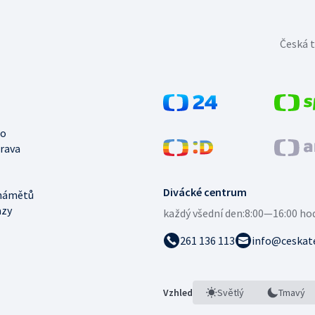
Česká t
no
trava
Divácké centrum
námětů
azy
každý všední den:
8:00—16:00 ho
261 136 113
info@ceskate
Vzhled
Světlý
Tmavý