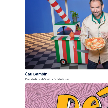
Čau Bambini
Pro děti
4-6 let
Vzdělávací