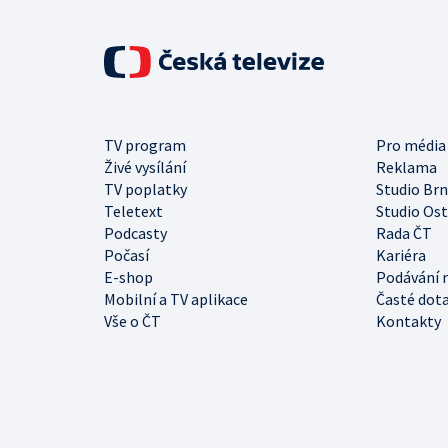
TV program
Pro média
Živé vysílání
Reklama
TV poplatky
Studio Br
Teletext
Studio Os
Podcasty
Rada ČT
Počasí
Kariéra
E-shop
Podávání 
Mobilní a TV aplikace
Časté dot
Vše o ČT
Kontakty