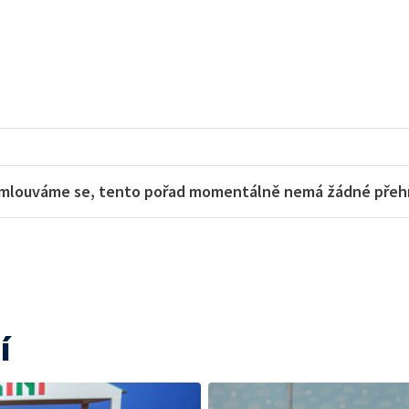
u
mlouváme se, tento pořad momentálně nemá žádné přehra
í