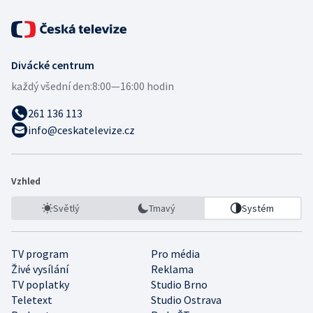
Divácké centrum
každý všední den:
8:00—16:00 hodin
261 136 113
info@ceskatelevize.cz
Vzhled
Světlý
Tmavý
Systém
TV program
Pro média
Živé vysílání
Reklama
TV poplatky
Studio Brno
Teletext
Studio Ostrava