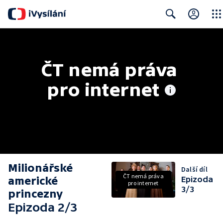
Close
Search
ČT nemá práva 
pro internet
Milionářské
Další díl
ČT nemá práva
americké
Epizoda
pro internet
3/3
princezny
Epizoda 2/3