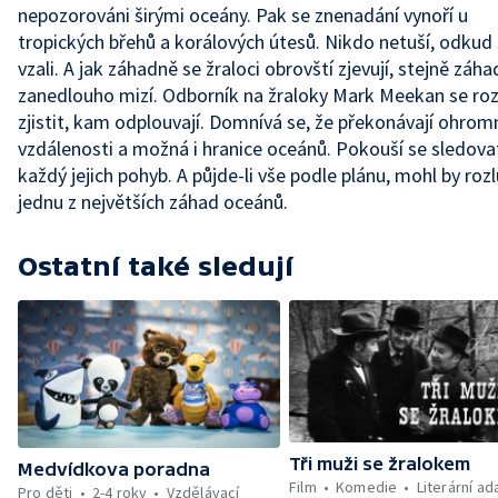
nepozorováni širými oceány. Pak se znenadání vynoří u
tropických břehů a korálových útesů. Nikdo netuší, odkud
vzali. A jak záhadně se žraloci obrovští zjevují, stejně záh
zanedlouho mizí. Odborník na žraloky Mark Meekan se ro
zjistit, kam odplouvají. Domnívá se, že překonávají ohrom
vzdálenosti a možná i hranice oceánů. Pokouší se sledova
každý jejich pohyb. A půjde-li vše podle plánu, mohl by rozl
jednu z největších záhad oceánů.
Ostatní také sledují
Tři muži se žralokem
Medvídkova poradna
Film
Komedie
Literární a
Pro děti
2-4 roky
Vzdělávací