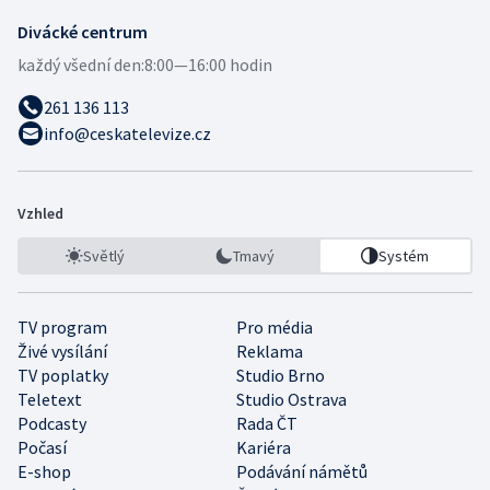
Divácké centrum
každý všední den:
8:00—16:00 hodin
261 136 113
info@ceskatelevize.cz
Vzhled
Světlý
Tmavý
Systém
TV program
Pro média
Živé vysílání
Reklama
TV poplatky
Studio Brno
Teletext
Studio Ostrava
Podcasty
Rada ČT
Počasí
Kariéra
E-shop
Podávání námětů