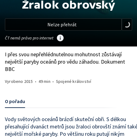
Žralok obrovský
Nelze přehrát
ČT nemá práva pro internet
I přes svou nepřehlédnutelnou mohutnost zůstávají
největší paryby oceánů pro vědu záhadou. Dokument
BBC
Vyrobeno
2015
•
49 min
•
Spojené království
O pořadu
Vody světových oceánů brázdí skuteční obři. S délkou
přesahující dvanáct metrů jsou žraloci obrovští známí tak
největší mořské paryby. Po většinu roku putují nikým