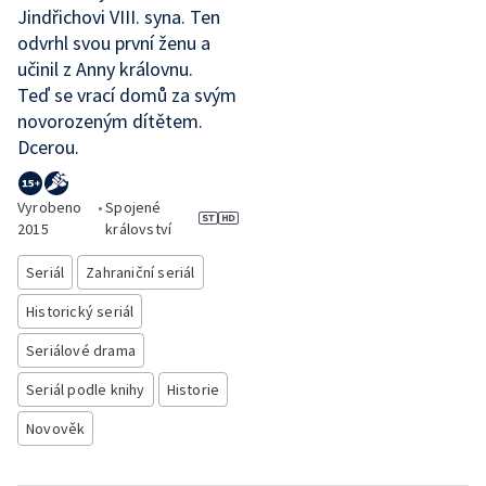
Jindřichovi VIII. syna. Ten
odvrhl svou první ženu a
učinil z Anny královnu.
Teď se vrací domů za svým
novorozeným dítětem.
Dcerou.
Vyrobeno
•
Spojené
2015
království
Seriál
Zahraniční seriál
Historický seriál
Seriálové drama
Seriál podle knihy
Historie
Novověk