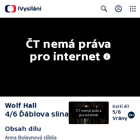
Close
Search
ČT nemá práva 
pro internet
Wolf Hall
Další díl
ČT nemá práva
5/6
4/6 Ďáblova slina
pro internet
Vrány
Obsah dílu
Anna Boleynová slíbila