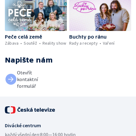
Peče celá země
Buchty po ránu
Zábava
Soutěž
Reality show
Rady a recepty
Vaření
Napište nám
Otevřít
kontaktní
formulář
Divácké centrum
každý všední den:
8:00—16:00 hodin