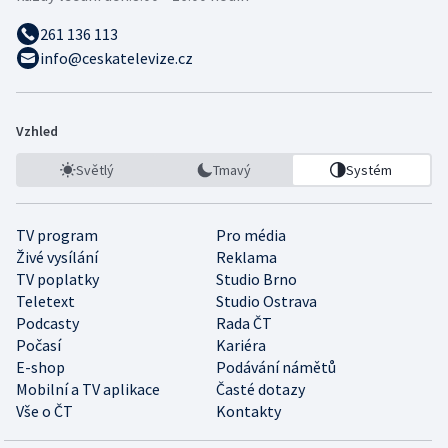
261 136 113
info@ceskatelevize.cz
Vzhled
Světlý
Tmavý
Systém
TV program
Pro média
Živé vysílání
Reklama
TV poplatky
Studio Brno
Teletext
Studio Ostrava
Podcasty
Rada ČT
Počasí
Kariéra
E-shop
Podávání námětů
Mobilní a TV aplikace
Časté dotazy
Vše o ČT
Kontakty