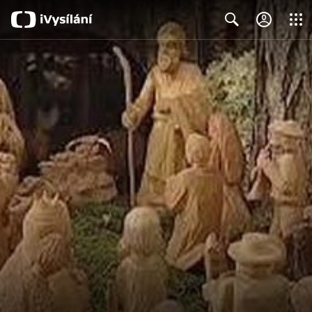
Close
Search