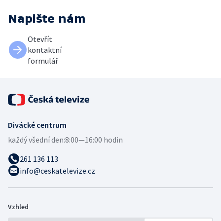
Napište nám
Otevřít
kontaktní
formulář
Divácké centrum
každý všední den:
8:00—16:00 hodin
261 136 113
info@ceskatelevize.cz
Vzhled