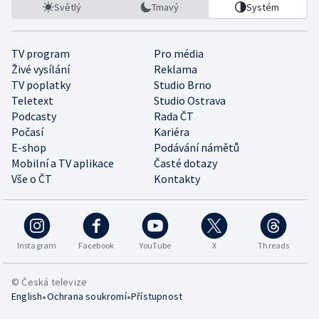
Světlý
Tmavý
Systém
TV program
Pro média
Živé vysílání
Reklama
TV poplatky
Studio Brno
Teletext
Studio Ostrava
Podcasty
Rada ČT
Počasí
Kariéra
E-shop
Podávání námětů
Mobilní a TV aplikace
Časté dotazy
Vše o ČT
Kontakty
Instagram
Facebook
YouTube
X
Threads
© Česká televize
•
•
English
Ochrana soukromí
Přístupnost