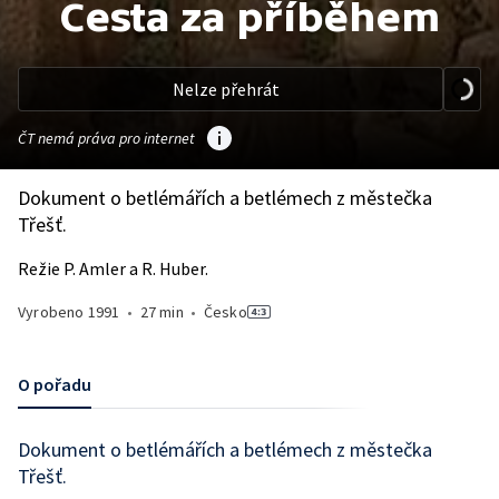
Cesta za příběhem
Nelze přehrát
ČT nemá práva pro internet
Dokument o betlémářích a betlémech z městečka
Třešť.
Režie P. Amler a R. Huber.
Vyrobeno
1991
•
27 min
•
Česko
O pořadu
Dokument o betlémářích a betlémech z městečka
Třešť.