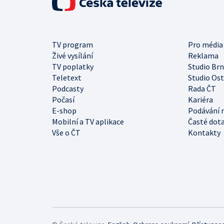
TV program
Pro média
Živé vysílání
Reklama
TV poplatky
Studio Br
Teletext
Studio Os
Podcasty
Rada ČT
Počasí
Kariéra
E-shop
Podávání 
Mobilní a TV aplikace
Časté dot
Vše o ČT
Kontakty