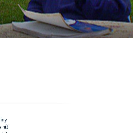
iny
 níž