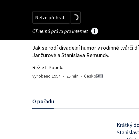
Nelze přehrát
ČT nemá práva pro internet
Jak se rodí divadelní humor v rodinné tvůrčí d
Janžurové a Stanislava Remundy.
Režie I. Popek.
Vyrobeno
1994
•
25 min
•
Česko
O pořadu
Krátký do
Stanislav