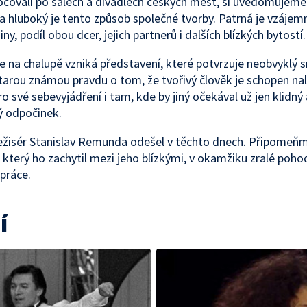
očovali po sálech a divadlech českých měst, si uvědomujeme,
ý a hluboký je tento způsob společné tvorby. Patrná je vzájem
iny, podíl obou dcer, jejich partnerů i dalších blízkých bytostí.
e na chalupě vzniká představení, které potvrzuje neobvyklý 
tarou známou pravdu o tom, že tvořivý člověk je schopen na
ro své sebevyjádření i tam, kde by jiný očekával už jen klidný 
ý odpočinek.
ežisér Stanislav Remunda odešel v těchto dnech. Připomeňme
který ho zachytil mezi jeho blízkými, v okamžiku zralé poho
práce.
í