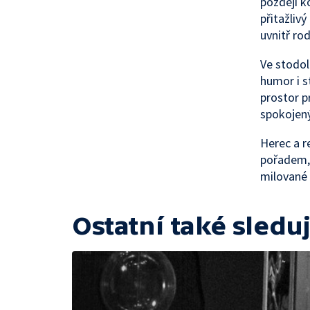
později k
přitažliv
uvnitř rod
Ve stodol
humor i s
prostor p
spokojen
Herec a r
pořadem, 
milované 
Ostatní také sleduj