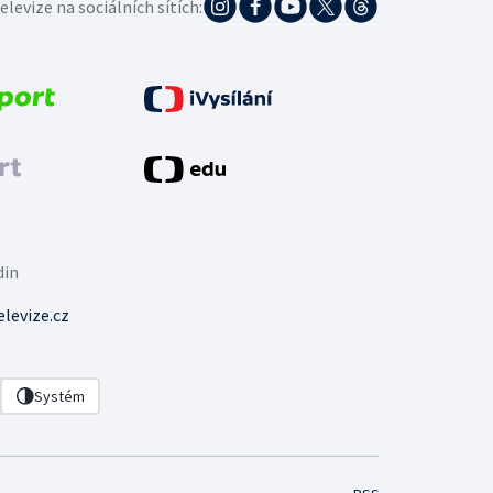
elevize na sociálních sítích:
din
levize.cz
Systém