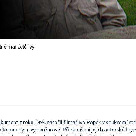
ílně manželů Ivy
kument z roku 1994 natočil filmař Ivo Popek v soukromí rod
a Remundy a Ivy Janžurové. Při zkoušení jejich autorské hry, s