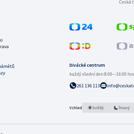
Česká t
no
trava
Divácké centrum
námětů
azy
každý všední den:
8:00—16:00 ho
261 136 113
info@ceskate
Vzhled
Světlý
Tmavý