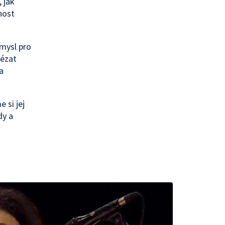
 jak
nost
smysl pro
lézat
a
 si jej
dy a