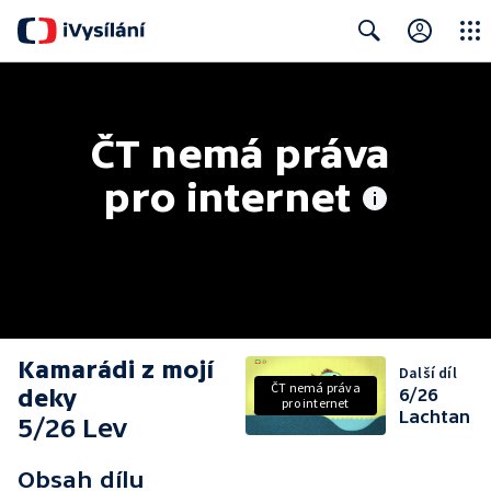
Close
Search
ČT nemá práva 
pro internet
Kamarádi z mojí
Další díl
ČT nemá práva
deky
6/26
pro internet
Lachtan
5/26 Lev
Obsah dílu