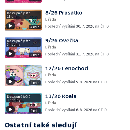
8/26 Prasátko
Dostupné ještě
13 dní
I. řada
Poslední vysílání
30. 7. 2026
na ČT :D
4 min
9/26 Ovečka
Dostupné ještě
3 hodiny
I. řada
Poslední vysílání
31. 7. 2026
na ČT :D
4 min
12/26 Lenochod
I. řada
Poslední vysílání
5. 8. 2026
na ČT :D
4 min
13/26 Koala
Dostupné ještě
3 hodiny
I. řada
Poslední vysílání
6. 8. 2026
na ČT :D
4 min
Ostatní také sledují