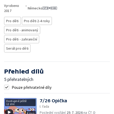
Vyrobeno
•
Německo
2017
Pro děti
Pro děti 2-4 roky
Pro děti - animovaný
Pro děti - zahraniční
Seriál pro děti
Přehled dílů
5 přehratelných
Pouze přehratelné díly
7/26 Opička
Dostupné ještě
12 dní
I. řada
Poslední vysílání
29. 7. 2026
na ČT :D
4 min