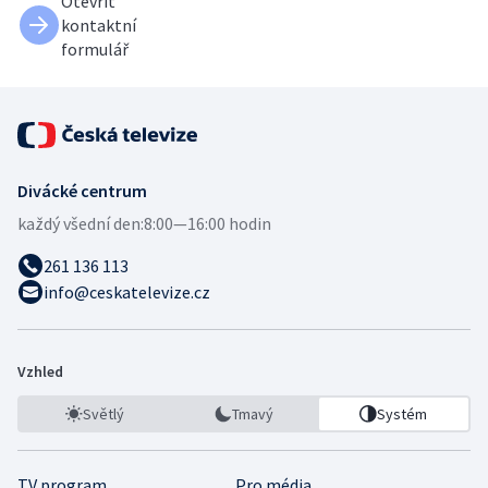
Otevřít
kontaktní
formulář
Divácké centrum
každý všední den:
8:00—16:00 hodin
261 136 113
info@ceskatelevize.cz
Vzhled
Světlý
Tmavý
Systém
TV program
Pro média