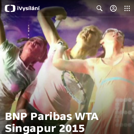
Close
Search
BNP Paribas WTA
Singapur 2015