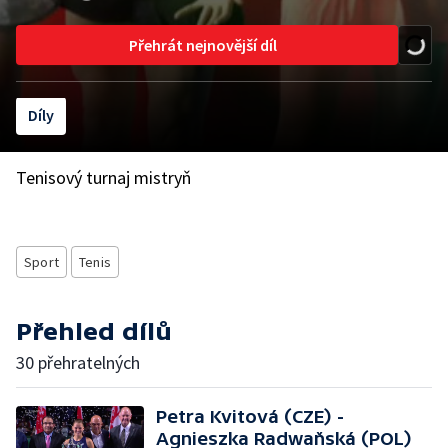
Přehrát nejnovější díl
Díly
Tenisový turnaj mistryň
Sport
Tenis
Přehled dílů
30 přehratelných
Petra Kvitová (CZE) -
Agnieszka Radwaňská (POL)