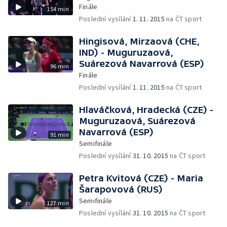
Finále
154 min
Poslední vysílání
1. 11. 2015
na ČT sport
Hingisová, Mirzaová (CHE,
IND) - Muguruzaová,
Suárezová Navarrová (ESP)
96 min
Finále
Poslední vysílání
1. 11. 2015
na ČT sport
Hlaváčková, Hradecká (CZE) -
Muguruzaová, Suárezová
Navarrová (ESP)
91 min
Semifinále
Poslední vysílání
31. 10. 2015
na ČT sport
Petra Kvitová (CZE) - Maria
Šarapovová (RUS)
Semifinále
127 min
Poslední vysílání
31. 10. 2015
na ČT sport