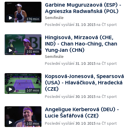
Garbine Muguruzaová (ESP) -
Agnieszka Radwaňská (POL)
Semifinále
176 min
Poslední vysílání
31. 10. 2015
na ČT sport
Hingisová, Mirzaová (CHE,
IND) - Chan Hao-Ching, Chan
Yung-Jan (CHN)
101 min
Semifinále
Poslední vysílání
31. 10. 2015
na ČT sport
Kopsová-Jonesová, Spearsová
(USA) - Hlaváčková, Hradecká
(CZE)
107 min
Poslední vysílání
30. 10. 2015
na ČT sport
Angeligue Kerberová (DEU) -
Lucie Šafářová (CZE)
Poslední vysílání
30. 10. 2015
na ČT sport
102 min