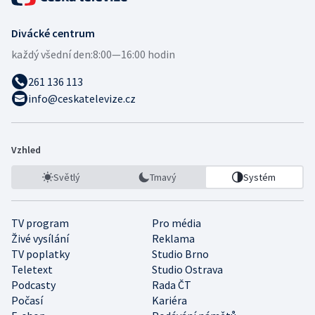
Divácké centrum
každý všední den:
8:00—16:00 hodin
261 136 113
info@ceskatelevize.cz
Vzhled
Světlý
Tmavý
Systém
TV program
Pro média
Živé vysílání
Reklama
TV poplatky
Studio Brno
Teletext
Studio Ostrava
Podcasty
Rada ČT
Počasí
Kariéra