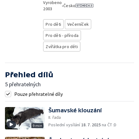
Vyrobeno
•
Česko
2003
Pro děti
Večerníček
Pro děti - příroda
Zvířátka pro děti
Přehled dílů
5 přehratelných
Pouze přehratelné díly
Šumavské klouzání
II. řada
Poslední vysílání
18. 7. 2025
na ČT :D
9 min