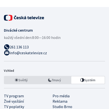
Divácké centrum
každý všední den:
8:00—16:00 hodin
261 136 113
info@ceskatelevize.cz
Vzhled
Světlý
Tmavý
Systém
TV program
Pro média
Živé vysílání
Reklama
TV poplatky
Studio Brno