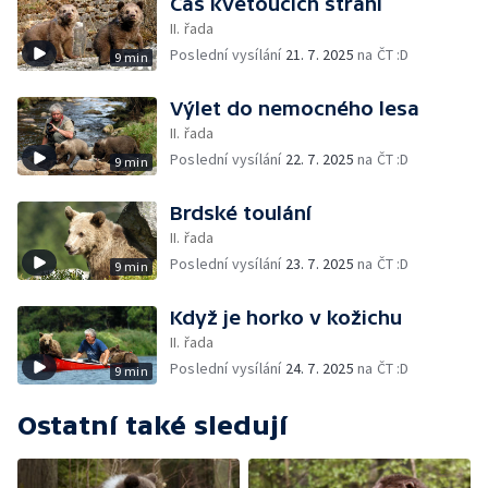
Čas kvetoucích strání
II. řada
Poslední vysílání
21. 7. 2025
na ČT :D
9 min
Výlet do nemocného lesa
II. řada
Poslední vysílání
22. 7. 2025
na ČT :D
9 min
Brdské toulání
II. řada
Poslední vysílání
23. 7. 2025
na ČT :D
9 min
Když je horko v kožichu
II. řada
Poslední vysílání
24. 7. 2025
na ČT :D
9 min
Ostatní také sledují