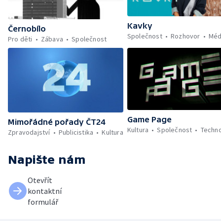
Kavky
Černobílo
Společnost
Rozhovor
Méd
Pro děti
Zábava
Společnost
Game Page
Mimořádné pořady ČT24
Kultura
Společnost
Techno
Zpravodajství
Publicistika
Kultura
Napište nám
Otevřít
kontaktní
formulář