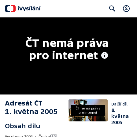
C
Search
ČT nemá práva 
pro internet
Adresát ČT
Další díl
ČT nemá práva
1. května 2005
8.
pro internet
května
2005
Obsah dílu
Vyrobeno
2005
•
Česko