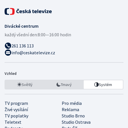
Divácké centrum
každý všední den:
8:00—16:00 hodin
261 136 113
info@ceskatelevize.cz
Vzhled
Světlý
Tmavý
Systém
TV program
Pro média
Živé vysílání
Reklama
TV poplatky
Studio Brno
Teletext
Studio Ostrava