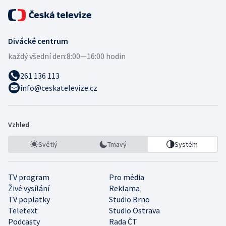
Divácké centrum
každý všední den:
8:00—16:00 hodin
261 136 113
info@ceskatelevize.cz
Vzhled
Světlý
Tmavý
Systém
TV program
Pro média
Živé vysílání
Reklama
TV poplatky
Studio Brno
Teletext
Studio Ostrava
Podcasty
Rada ČT