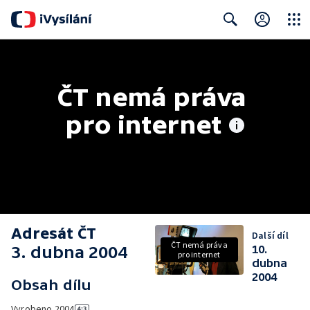
Close
Search
ČT nemá práva 
pro internet
Adresát ČT
Další díl
ČT nemá práva
3. dubna 2004
10.
pro internet
dubna
2004
Obsah dílu
Vyrobeno
2004