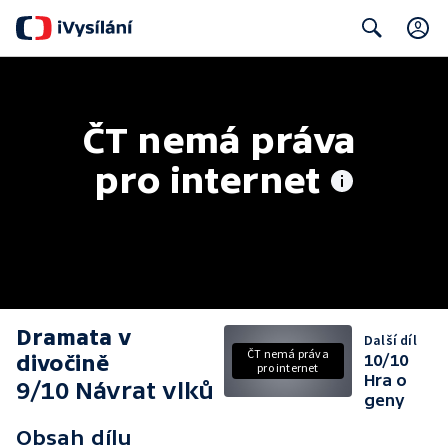
Search
ČT nemá práva 
pro internet
Dramata v
Další díl
ČT nemá práva
divočině
10/10
pro internet
Hra o
9/10 Návrat vlků
geny
Obsah dílu