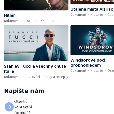
Utajená místa Alžírsk
Dokument
Historie
Ces
Hitler
Dokument
Historie
Osobnosti
Windsorové pod
drobnohledem
Stanley Tucci a všechny chutě
Dokument
Historie
Oso
Itálie
Dokument
Cestování
Rady a recepty
Napište nám
Otevřít
kontaktní
formulář