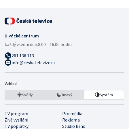
Divácké centrum
každý všední den:
8:00—16:00 hodin
261 136 113
info@ceskatelevize.cz
Vzhled
Světlý
Tmavý
Systém
TV program
Pro média
Živé vysílání
Reklama
TV poplatky
Studio Brno