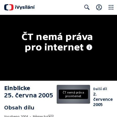
Close
Search
ČT nemá práva 
pro internet
Einblicke
Další díl
ČT nemá práva
25. června 2005
2.
pro internet
července
2005
Obsah dílu
Vyrobeno
2004
•
Německo