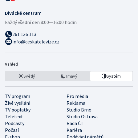
Divácké centrum
každý všední den:
8:00—16:00 hodin
261 136 113
info@ceskatelevize.cz
Vzhled
Světlý
Tmavý
Systém
TV program
Pro média
Živé vysílání
Reklama
TV poplatky
Studio Brno
Teletext
Studio Ostrava
Podcasty
Rada ČT
Počasí
Kariéra
E-shop
Podávání námětů