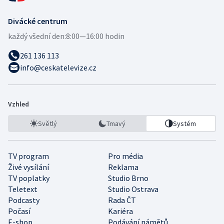
Divácké centrum
každý všední den:
8:00—16:00 hodin
261 136 113
info@ceskatelevize.cz
Vzhled
Světlý
Tmavý
Systém
TV program
Pro média
Živé vysílání
Reklama
TV poplatky
Studio Brno
Teletext
Studio Ostrava
Podcasty
Rada ČT
Počasí
Kariéra
E-shop
Podávání námětů