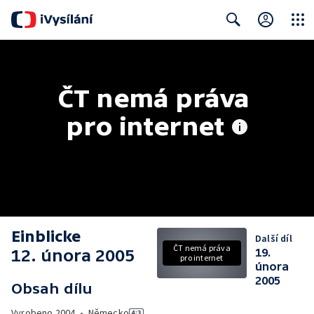
Close
Search
ČT nemá práva 
pro internet
Einblicke
Další díl
ČT nemá práva
12. února 2005
19.
pro internet
února
2005
Obsah dílu
Vyrobeno
2004
•
Německo