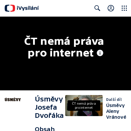
Close
Search
ČT nemá práva 
pro internet
Úsměvy
Další díl
ČT nemá práva
Úsměvy
Josefa
pro internet
Aleny
Dvořáka
Vránové
Obsah