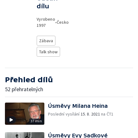
dílu
Vyrobeno
•
Česko
1997
Zábava
Talk show
Přehled dílů
52 přehratelných
Úsměvy Milana Heina
Poslední vysílání
15. 8. 2021
na ČT1
37 min
Úsměvy Evy Sadkové