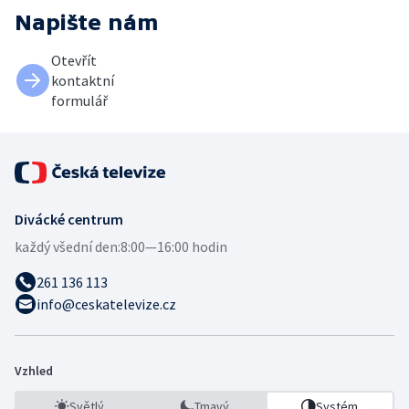
Napište nám
Otevřít
kontaktní
formulář
Divácké centrum
každý všední den:
8:00—16:00 hodin
261 136 113
info@ceskatelevize.cz
Vzhled
Světlý
Tmavý
Systém