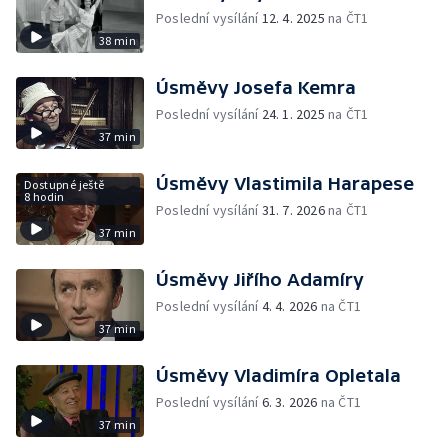
Poslední vysílání
12. 4. 2025
na ČT1
38 min
Úsměvy Josefa Kemra
Poslední vysílání
24. 1. 2025
na ČT1
37 min
Úsměvy Vlastimila Harapese
Dostupné ještě
8 hodin
Poslední vysílání
31. 7. 2026
na ČT1
37 min
Úsměvy Jiřího Adamíry
Poslední vysílání
4. 4. 2026
na ČT1
37 min
Úsměvy Vladimíra Opletala
Poslední vysílání
6. 3. 2026
na ČT1
37 min