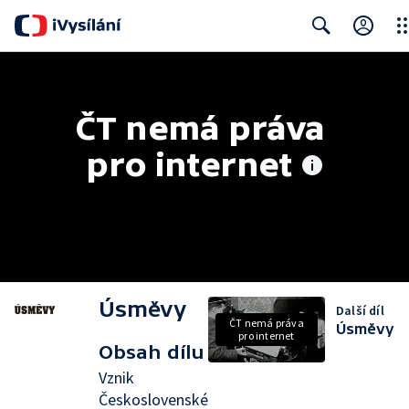
Clo
Search
ČT nemá práva 
pro internet
Úsměvy
Další díl
ČT nemá práva
Úsměvy
pro internet
Obsah dílu
Vznik
Československé