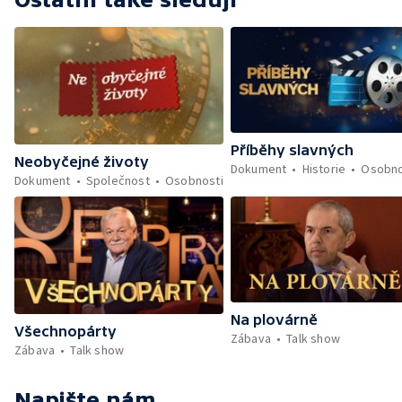
Příběhy slavných
Neobyčejné životy
Dokument
Historie
Osobno
Dokument
Společnost
Osobnosti
Na plovárně
Všechnopárty
Zábava
Talk show
Zábava
Talk show
Napište nám