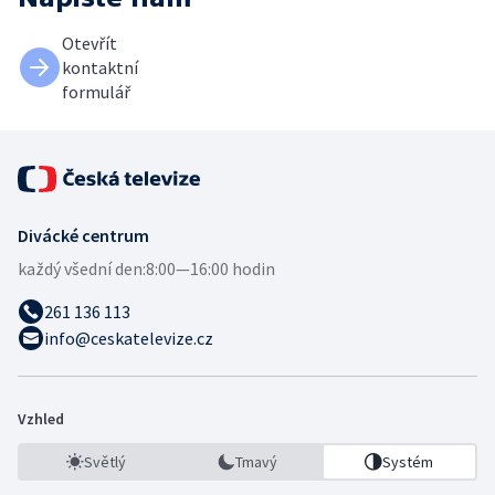
Otevřít
kontaktní
formulář
Divácké centrum
každý všední den:
8:00—16:00 hodin
261 136 113
info@ceskatelevize.cz
Vzhled
Světlý
Tmavý
Systém