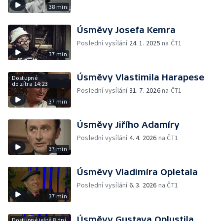
38 min
Úsměvy Josefa Kemra
Poslední vysílání
24. 1. 2025
na ČT1
37 min
Úsměvy Vlastimila Harapese
Dostupné
do zítra 14:23
Poslední vysílání
31. 7. 2026
na ČT1
37 min
Úsměvy Jiřího Adamíry
Poslední vysílání
4. 4. 2026
na ČT1
37 min
Úsměvy Vladimíra Opletala
Poslední vysílání
6. 3. 2026
na ČT1
37 min
Úsměvy Gustava Oplustila
Dostupné ještě 8 dní