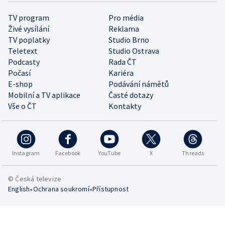
TV program
Pro média
Živé vysílání
Reklama
TV poplatky
Studio Brno
Teletext
Studio Ostrava
Podcasty
Rada ČT
Počasí
Kariéra
E-shop
Podávání námětů
Mobilní a TV aplikace
Časté dotazy
Vše o ČT
Kontakty
Instagram
Facebook
YouTube
X
Threads
© Česká televize
•
•
English
Ochrana soukromí
Přístupnost