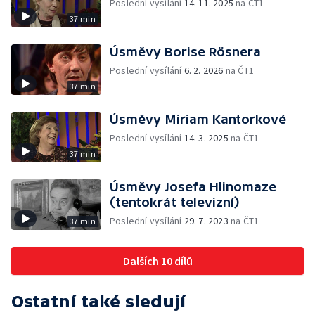
Poslední vysílání
14. 11. 2025
na ČT1
37 min
Úsměvy Borise Rösnera
Poslední vysílání
6. 2. 2026
na ČT1
37 min
Úsměvy Miriam Kantorkové
Poslední vysílání
14. 3. 2025
na ČT1
37 min
Úsměvy Josefa Hlinomaze
(tentokrát televizní)
Poslední vysílání
29. 7. 2023
na ČT1
37 min
Dalších 10 dílů
Ostatní také sledují