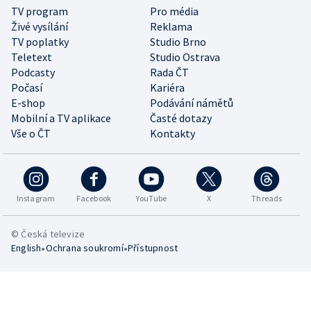
TV program
Pro média
Živé vysílání
Reklama
TV poplatky
Studio Brno
Teletext
Studio Ostrava
Podcasty
Rada ČT
Počasí
Kariéra
E-shop
Podávání námětů
Mobilní a TV aplikace
Časté dotazy
Vše o ČT
Kontakty
Instagram
Facebook
YouTube
X
Threads
© Česká televize
•
•
English
Ochrana soukromí
Přístupnost