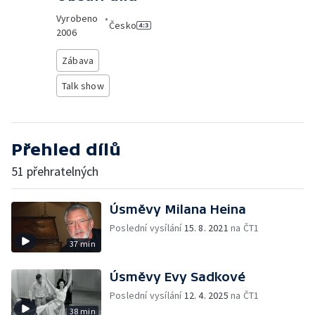
Vyrobeno
•
Česko
2006
Zábava
Talk show
Přehled dílů
51 přehratelných
Úsměvy Milana Heina
Poslední vysílání
15. 8. 2021
na ČT1
37 min
Úsměvy Evy Sadkové
Poslední vysílání
12. 4. 2025
na ČT1
38 min