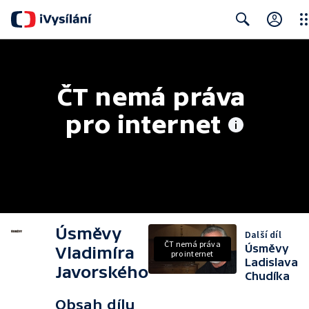
Clo
Search
ČT nemá práva 
pro internet
Úsměvy
Další díl
ČT nemá práva
Úsměvy
Vladimíra
pro internet
Ladislava
Javorského
Chudíka
Obsah dílu