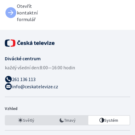
Otevřít
kontaktní
formulář
Divácké centrum
každý všední den:
8:00—16:00 hodin
261 136 113
info@ceskatelevize.cz
Vzhled
Světlý
Tmavý
Systém