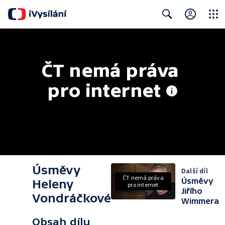
Close
Search
ČT nemá práva 
pro internet
Úsměvy
Další díl
ČT nemá práva
Úsměvy
Heleny
pro internet
Jiřího
Vondráčkové
Wimmera
Obsah dílu