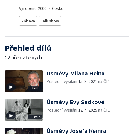
Vyrobeno
2000
•
Česko
Zábava
Talk show
Přehled dílů
52 přehratelných
Úsměvy Milana Heina
Poslední vysílání
15. 8. 2021
na ČT1
37 min
Úsměvy Evy Sadkové
Poslední vysílání
12. 4. 2025
na ČT1
38 min
Úsměvy Josefa Kemra