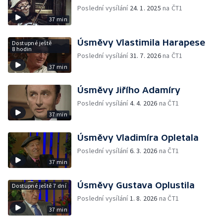
Poslední vysílání
24. 1. 2025
na ČT1
37 min
Úsměvy Vlastimila Harapese
Dostupné ještě
8 hodin
Poslední vysílání
31. 7. 2026
na ČT1
37 min
Úsměvy Jiřího Adamíry
Poslední vysílání
4. 4. 2026
na ČT1
37 min
Úsměvy Vladimíra Opletala
Poslední vysílání
6. 3. 2026
na ČT1
37 min
Úsměvy Gustava Oplustila
Dostupné ještě 7 dní
Poslední vysílání
1. 8. 2026
na ČT1
37 min