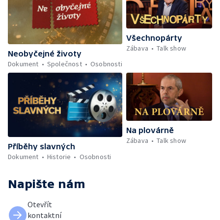
Všechnopárty
Zábava
Talk show
Neobyčejné životy
Dokument
Společnost
Osobnosti
Na plovárně
Zábava
Talk show
Příběhy slavných
Dokument
Historie
Osobnosti
Napište nám
Otevřít
kontaktní