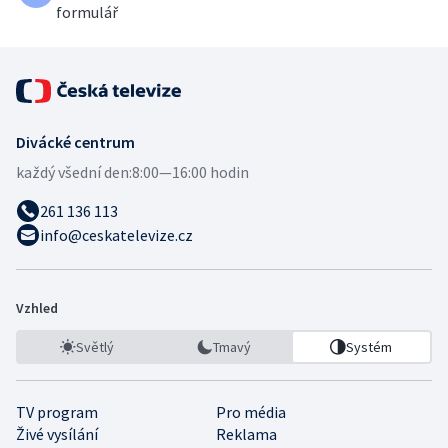
formulář
Divácké centrum
každý všední den:
8:00—16:00 hodin
261 136 113
info@ceskatelevize.cz
Vzhled
Světlý
Tmavý
Systém
TV program
Pro média
Živé vysílání
Reklama