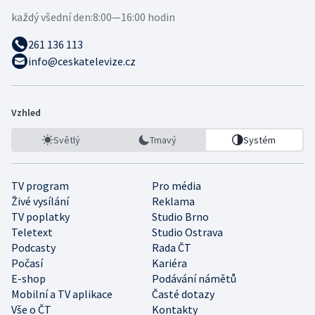
každý všední den:
8:00—16:00 hodin
261 136 113
info@ceskatelevize.cz
Vzhled
Světlý
Tmavý
Systém
TV program
Pro média
Živé vysílání
Reklama
TV poplatky
Studio Brno
Teletext
Studio Ostrava
Podcasty
Rada ČT
Počasí
Kariéra
E-shop
Podávání námětů
Mobilní a TV aplikace
Časté dotazy
Vše o ČT
Kontakty