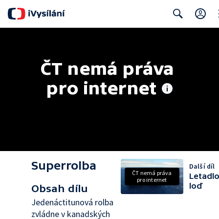
Cl
Search
ČT nemá práva 
pro internet
Superrolba
Další díl
ČT nemá práva
Letadl
pro internet
loď
Obsah dílu
Jedenáctitunová rolba
zvládne v kanadských