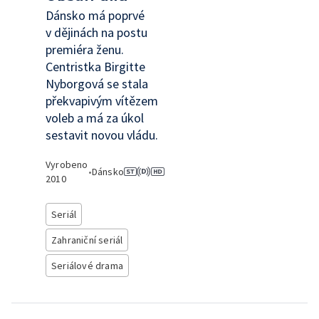
Dánsko má poprvé
v dějinách na postu
premiéra ženu.
Centristka Birgitte
Nyborgová se stala
překvapivým vítězem
voleb a má za úkol
sestavit novou vládu.
Vyrobeno
•
Dánsko
2010
Seriál
Zahraniční seriál
Seriálové drama