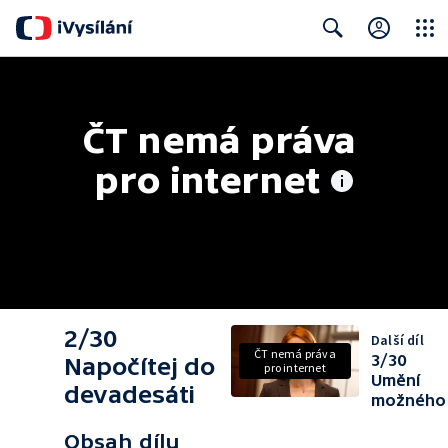
Close
Search
ČT nemá práva 
pro internet
2/30
Další díl
ČT nemá práva
3/30
Napočítej do
pro internet
Umění
devadesáti
možného
Obsah dílu