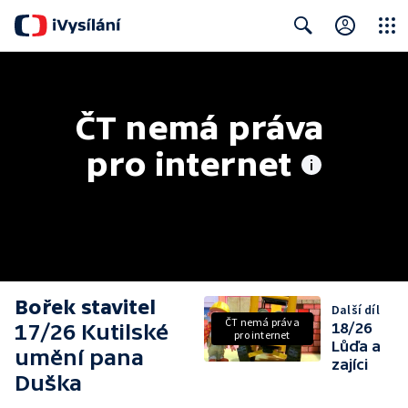
Close
Search
ČT nemá práva 
pro internet
Bořek stavitel
Další díl
ČT nemá práva
17/26 Kutilské
18/26
pro internet
Lůďa a
umění pana
zajíci
Duška