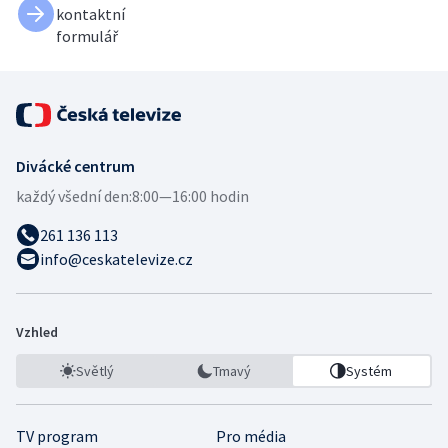
kontaktní
formulář
Divácké centrum
každý všední den:
8:00—16:00 hodin
261 136 113
info@ceskatelevize.cz
Vzhled
Světlý
Tmavý
Systém
TV program
Pro média