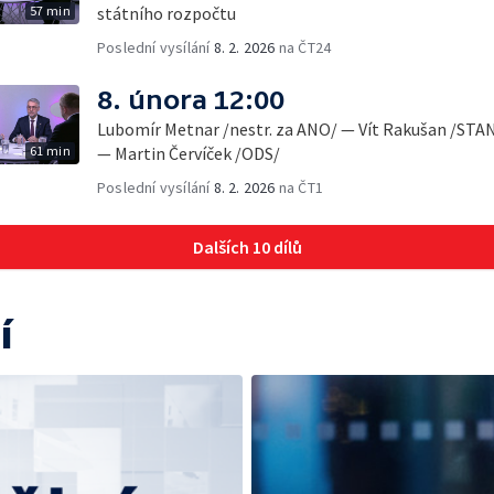
57 min
státního rozpočtu
Poslední vysílání
8. 2. 2026
na ČT24
8. února 12:00
Lubomír Metnar /nestr. za ANO/ — Vít Rakušan /STAN
61 min
— Martin Červíček /ODS/
Poslední vysílání
8. 2. 2026
na ČT1
Dalších 10 dílů
í