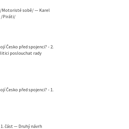
 /Motoristé sobě/ — Karel
/Piráti/
í Česko před spojenci? - 2.
itici poslouchat rady
í Česko před spojenci? - 1.
 1. část — Druhý návrh