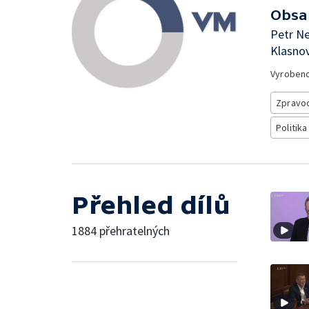
Obsa
Petr Ne
Klasno
Vyroben
Zpravod
Politika
Přehled dílů
1884 přehratelných