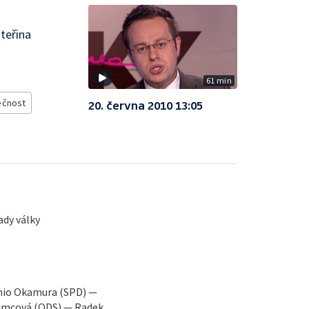
teřina
61 min
ečnost
20. června 2010 13:05
dy války
mio Okamura (SPD) —
ěmcová (ODS) — Radek