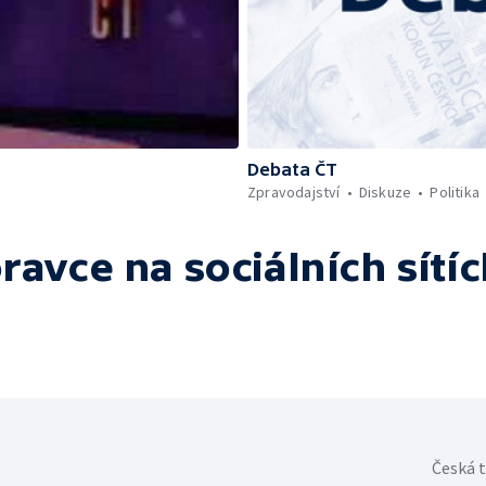
Debata ČT
Zpravodajství
Diskuze
Politika
oravce
na sociálních sítí
Česká t