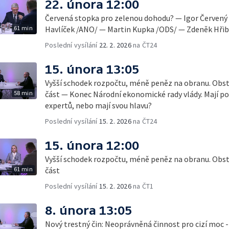
22. února 12:00
Červená stopka pro zelenou dohodu? — Igor Červený
61 min
Havlíček /ANO/ — Martin Kupka /ODS/ — Zdeněk Hřib 
Poslední vysílání
22. 2. 2026
na ČT24
15. února 13:05
Vyšší schodek rozpočtu, méně peněz na obranu. Obstoj
58 min
část — Konec Národní ekonomické rady vlády. Mají pol
expertů, nebo mají svou hlavu?
Poslední vysílání
15. 2. 2026
na ČT24
15. února 12:00
Vyšší schodek rozpočtu, méně peněz na obranu. Obstoj
61 min
část
Poslední vysílání
15. 2. 2026
na ČT1
8. února 13:05
Nový trestný čin: Neoprávněná činnost pro cizí moc -