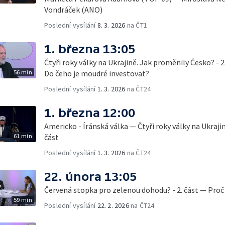
Vondráček (ANO)
Poslední vysílání
8. 3. 2026
na ČT1
1. března 13:05
Čtyři roky války na Ukrajině. Jak proměnily Česko? - 2
56 min
Do čeho je moudré investovat?
Poslední vysílání
1. 3. 2026
na ČT24
1. března 12:00
Americko - Íránská válka — Čtyři roky války na Ukraji
61 min
část
Poslední vysílání
1. 3. 2026
na ČT24
22. února 13:05
Červená stopka pro zelenou dohodu? - 2. část — Proč 
59 min
Poslední vysílání
22. 2. 2026
na ČT24