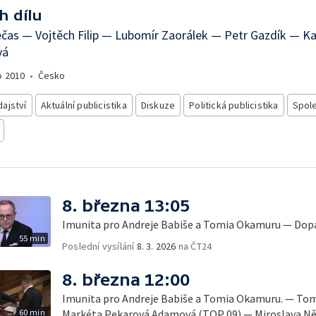
h dílu
čas — Vojtěch Filip — Lubomír Zaorálek — Petr Gazdík — Ka
vá
o
2010
•
Česko
ajství
Aktuální publicistika
Diskuze
Politická publicistika
Spol
8. března 13:05
Imunita pro Andreje Babiše a Tomia Okamuru — Dopa
55 min
Poslední vysílání
8. 3. 2026
na ČT24
8. března 12:00
Imunita pro Andreje Babiše a Tomia Okamuru. — To
60 min
Markéta Pekarová Adamová (TOP 09) — Miroslava N