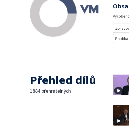
Obsa
Vyroben
Zpravod
Politika
Přehled dílů
1884 přehratelných