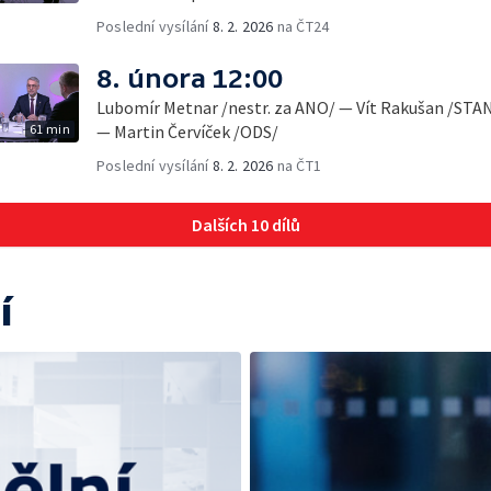
Poslední vysílání
8. 2. 2026
na ČT24
8. února 12:00
Lubomír Metnar /nestr. za ANO/ — Vít Rakušan /STAN
61 min
— Martin Červíček /ODS/
Poslední vysílání
8. 2. 2026
na ČT1
Dalších 10 dílů
í