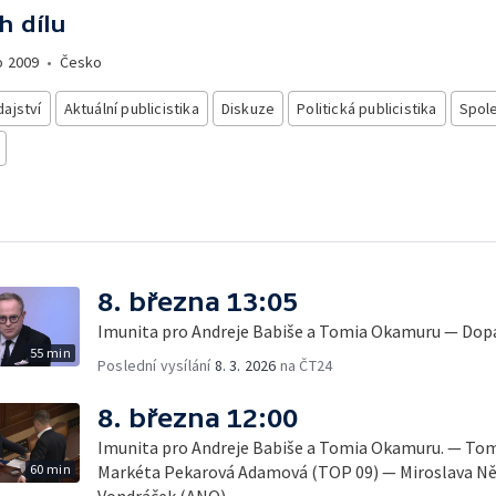
h dílu
o
2009
•
Česko
ajství
Aktuální publicistika
Diskuze
Politická publicistika
Spol
8. března 13:05
Imunita pro Andreje Babiše a Tomia Okamuru — Dopa
55 min
Poslední vysílání
8. 3. 2026
na ČT24
8. března 12:00
Imunita pro Andreje Babiše a Tomia Okamuru. — To
60 min
Markéta Pekarová Adamová (TOP 09) — Miroslava N
Vondráček (ANO)