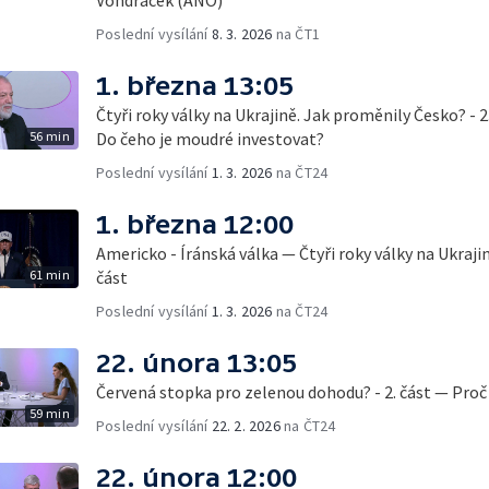
Poslední vysílání
8. 3. 2026
na ČT1
1. března 13:05
Čtyři roky války na Ukrajině. Jak proměnily Česko? - 2
56 min
Do čeho je moudré investovat?
Poslední vysílání
1. 3. 2026
na ČT24
1. března 12:00
Americko - Íránská válka — Čtyři roky války na Ukraji
61 min
část
Poslední vysílání
1. 3. 2026
na ČT24
22. února 13:05
Červená stopka pro zelenou dohodu? - 2. část — Proč 
59 min
Poslední vysílání
22. 2. 2026
na ČT24
22. února 12:00