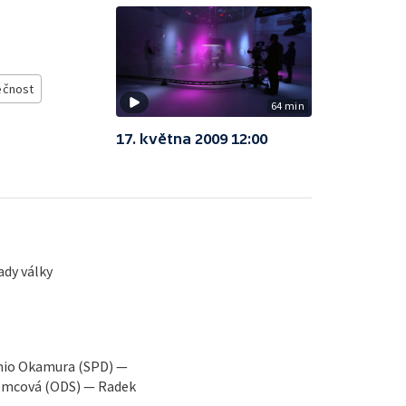
ečnost
64 min
17. května 2009 12:00
dy války
mio Okamura (SPD) —
ěmcová (ODS) — Radek