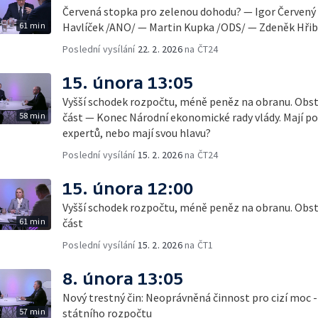
Červená stopka pro zelenou dohodu? — Igor Červený
61 min
Havlíček /ANO/ — Martin Kupka /ODS/ — Zdeněk Hřib 
Poslední vysílání
22. 2. 2026
na ČT24
15. února 13:05
Vyšší schodek rozpočtu, méně peněz na obranu. Obstoj
58 min
část — Konec Národní ekonomické rady vlády. Mají pol
expertů, nebo mají svou hlavu?
Poslední vysílání
15. 2. 2026
na ČT24
15. února 12:00
Vyšší schodek rozpočtu, méně peněz na obranu. Obstoj
61 min
část
Poslední vysílání
15. 2. 2026
na ČT1
8. února 13:05
Nový trestný čin: Neoprávněná činnost pro cizí moc -
57 min
státního rozpočtu