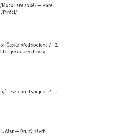
 /Motoristé sobě/ — Karel
/Piráti/
í Česko před spojenci? - 2.
itici poslouchat rady
í Česko před spojenci? - 1.
 1. část — Druhý návrh