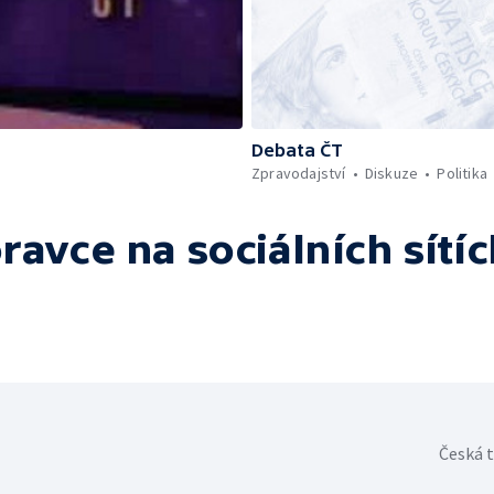
Debata ČT
Zpravodajství
Diskuze
Politika
oravce
na sociálních sítí
Česká t